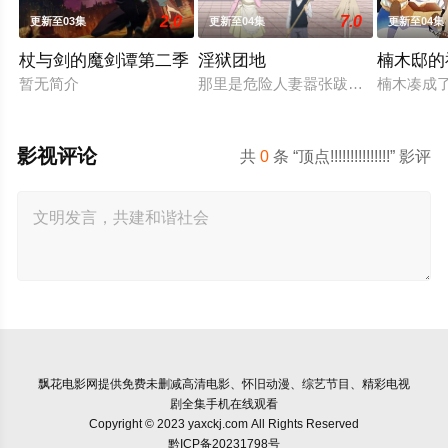
2.0
7.0
更新至03集
更新至04集
更新至04集
杖与剑的魔剑谭第二季
淫狱团地
楠木邸的
暂无简介
那里是危险人妻嚣张跋扈的魔之社区—
楠木凑成
影视评论
共
0
条 “顶点!!!!!!!!!!!!!!!” 影评
飘花电影网
提供免费未删减高清电影、怀旧动漫、综艺节目、精彩电视
剧全集手机在线观看
Copyright © 2023 yaxckj.com All Rights Reserved
黔ICP备20231798号