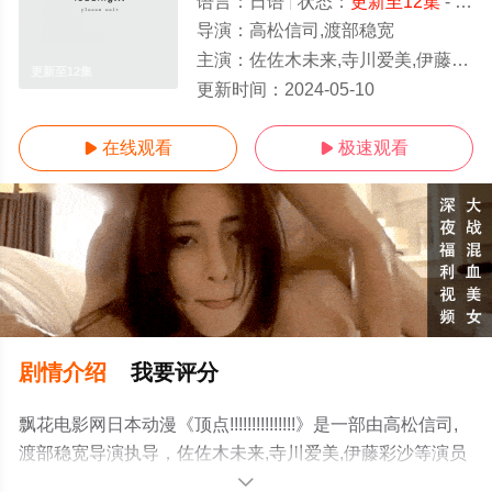
语言：
日语
状态：
更新至12集
- 免费在线观看
导演：
高松信司,渡部稳宽
主演：
佐佐木未来,寺川爱美,伊藤彩沙
更新至12集
更新时间：
2024-05-10
在线观看
极速观看


剧情介绍
我要评分
飘花电影网日本动漫《顶点!!!!!!!!!!!!!!!》是一部由高松信司,
渡部稳宽导演执导，佐佐木未来,寺川爱美,伊藤彩沙等演员
精彩演绎的日本动漫，手机免费观看高清无删减完整版动
