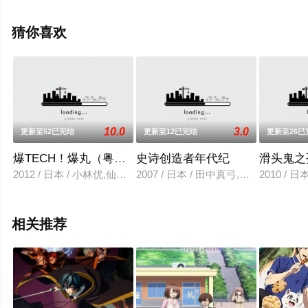
漫全集就上飘花影院，更多相关信息可移步至豆瓣动漫、
电视猫或剧情网等平台了解。
猜你喜欢
10.0
3.0
更新至52已完结
更新至12已完结
更新至26已
爆TECH！爆丸（粤语版）
史诗创造者年代纪
滑头鬼之
2012 / 日本 / 小林优,仙台惠理,广桥凉,铃木千寻
2007 / 日本 / 田中真弓,井上和彦,鹤
2010 /
相关推荐