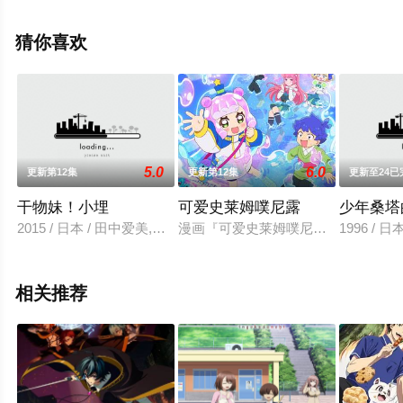
下和田裕贵,浅野真由美,石冢运升,宫本充,幸田夏穗,黑田崇
矢,小笠原亚里沙,楠见尚己,汤屋敦子,后藤敦,坂本真绫,稻村
猜你喜欢
优奈,田中敦子等演员精彩演绎的日本动漫，大结局剧情已
揭晓（完结），手机免费观看高清无删减完整版动漫全集
就上飘花影院，更多相关信息可移步至豆瓣动漫、电视猫
或剧情网等平台了解。
5.0
6.0
更新第12集
更新第12集
更新至24已
干物妹！小埋
可爱史莱姆噗尼露
少年桑塔
2015 / 日本 / 田中爱美,野岛健儿,影山灯,白石晴香
漫画『可爱史莱姆噗尼露』（ぷにるは
1996 /
相关推荐