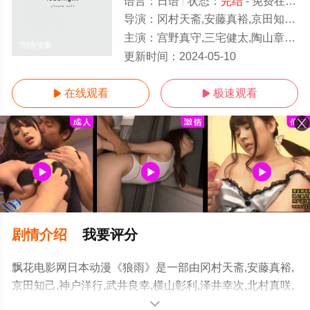
语言：
日语
状态：
完结
- 免费在线观看
导演：
冈村天斋,安藤真裕,京田知己,神户洋行,武井良幸,横
主演：
宫野真守,三宅健太,陶山章央,下和田裕贵,浅野真由美,石冢运升,宫本充
完结/全集
更新时间：
2024-05-10
在线观看
极速观看


剧情介绍
我要评分
飘花电影网日本动漫《狼雨》是一部由冈村天斋,安藤真裕,
京田知己,神户洋行,武井良幸,横山彰利,泽井幸次,北村真咲,
佐藤育郎,森邦宏导演执导，宫野真守,三宅健太,陶山章央,
