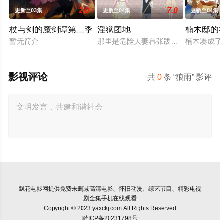
2.0
7.0
更新至03集
更新至04集
更新至04集
杖与剑的魔剑谭第二季
淫狱团地
楠木邸的
暂无简介
那里是危险人妻嚣张跋扈的魔之社区—
楠木凑成
影视评论
共
0
条 “狼雨” 影评
飘花电影网
提供免费未删减高清电影、怀旧动漫、综艺节目、精彩电视
剧全集手机在线观看
Copyright © 2023 yaxckj.com All Rights Reserved
黔ICP备20231798号