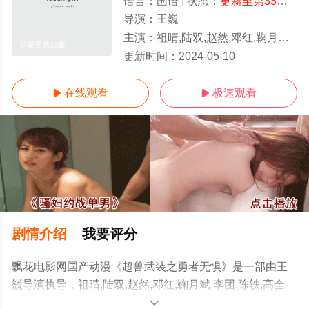
语言：
国语
状态：
更新至第33集
- 
导演：
王巍
主演：
祖晴,陆双,赵然,邓红,鞠月斌,李团,陈轶,高全胜,刘筱天,王巍
更新至第33集
更新时间：
2024-05-10
在线观看
极速观看


剧情介绍
我要评分
飘花电影网国产动漫《超兽武装之勇者无惧》是一部由王
巍导演执导，祖晴,陆双,赵然,邓红,鞠月斌,李团,陈轶,高全
胜,刘筱天,王巍等演员精彩演绎的大陆动漫，手机免费观看
