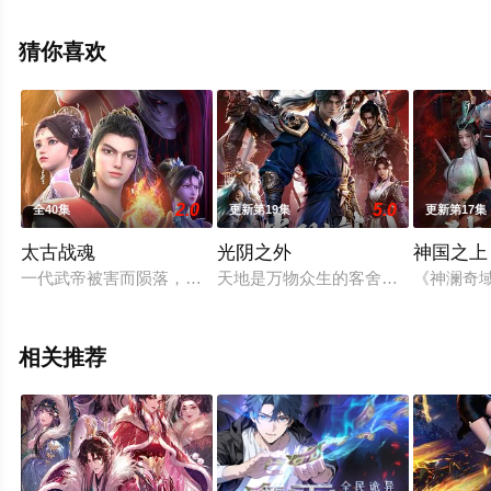
高清无删减完整版动漫全集就上飘花影院，更多相关信息
可移步至豆瓣动漫、电视猫或剧情网等平台了解。
猜你喜欢
2.0
5.0
全40集
更新第19集
更新第17集
太古战魂
光阴之外
神国之上
一代武帝被害而陨落，万年之后重生在一位名为秦风的少年身上
天地是万物众生的客舍，光阴是古往
《神澜奇
相关推荐