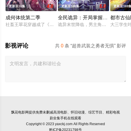
4.0
5.0
更新至16集
更新至186集
更新至169
成何体统第二季
全民诡异：开局掌握零元购·动态
都市古仙
社畜王翠花穿越成了《恶魔宠妃》中的必死角色庾晚音，与同为
诡异末世降临，男主角陈木携万亿诡
大三学生
影视评论
共
0
条 “超兽武装之勇者无惧” 影评
飘花电影网
提供免费未删减高清电影、怀旧动漫、综艺节目、精彩电视
剧全集手机在线观看
Copyright © 2023 yaxckj.com All Rights Reserved
黔ICP备20231798号