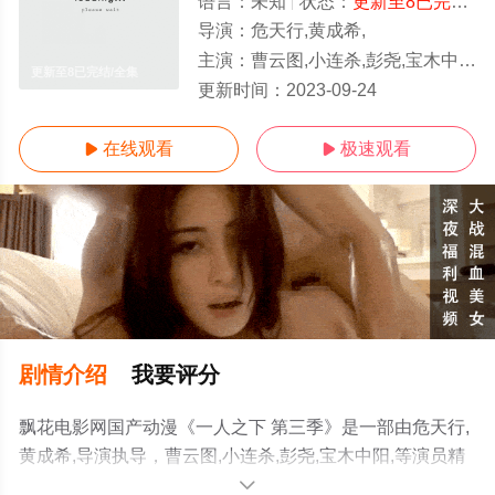
语言：
未知
状态：
更新至8已完结
-
导演：
危天行,黄成希,
主演：
曹云图,小连杀,彭尧,宝木中阳,
更新至8已完结/全集
更新时间：
2023-09-24
在线观看
极速观看


剧情介绍
我要评分
飘花电影网国产动漫《一人之下 第三季》是一部由危天行,
黄成希,导演执导，曹云图,小连杀,彭尧,宝木中阳,等演员精
彩演绎的中国大陆动漫，大结局剧情已揭晓（更新至8已完
