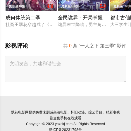
4.0
5.0
更新至16集
更新至186集
更新至169
成何体统第二季
全民诡异：开局掌握零元购·动态
都市古仙
社畜王翠花穿越成了《恶魔宠妃》中的必死角色庾晚音，与同为
诡异末世降临，男主角陈木携万亿诡
大三学生
影视评论
共
0
条 “一人之下 第三季” 影评
飘花电影网
提供免费未删减高清电影、怀旧动漫、综艺节目、精彩电视
剧全集手机在线观看
Copyright © 2023 yaxckj.com All Rights Reserved
黔ICP备20231798号