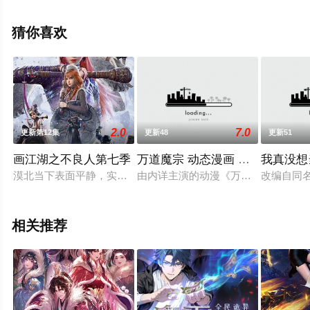
结），手机免费观看高清无删减完整版动漫全集就上飘花
影院，更多相关信息可移步至豆瓣动漫、电视猫或剧情网
猜你喜欢
等平台了解。
2.0
7.0
更新第12集
更新48
更新51
画江湖之不良人第七季
万道魔宗 动态漫画 第一季
我真没想
漠北当下表面平静，实则暗中涌动。王后述里朵正筹划一场大会
由内详主演的动漫《万道魔宗动态漫
改编自同
相关推荐