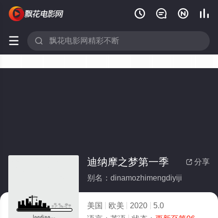






迪纳摩之梦第一季
分享

别名：dinamozhimengdiyiji
美国
欧美
2020
5.0