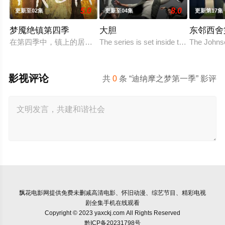
5.0
8.0
更新至02集
更新至04集
更新第17集
梦魇绝镇第四季
大胆
东邻西舍
在第四季中，镇上的居民离他们寻求的答案越来越近，但他们的追
The series is set inside the bubble of S
The Johnso
影视评论
共
0
条 “迪纳摩之梦第一季” 影评
飘花电影网
提供免费未删减高清电影、怀旧动漫、综艺节目、精彩电视
剧全集手机在线观看
Copyright © 2023 yaxckj.com All Rights Reserved
黔ICP备20231798号