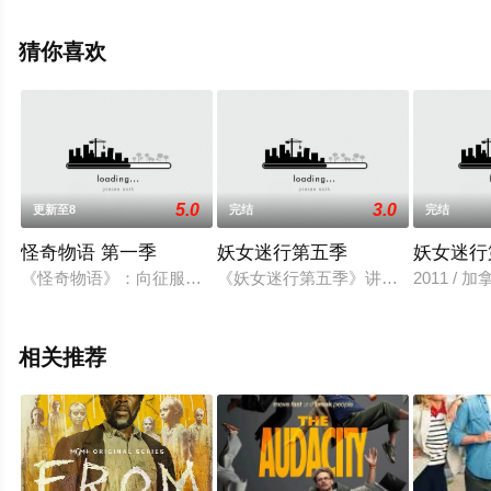
飘花影院，更多相关信息可移步至豆瓣电视剧、电视猫或
剧情网等平台了解。
猜你喜欢
5.0
3.0
更新至8
完结
完结
怪奇物语 第一季
妖女迷行第五季
妖女迷行
《怪奇物语》：向征服了一代人的 80 年代经典作品致敬。《怪奇物
《妖女迷行第五季》讲述在北美的民
2011 / 加拿大
相关推荐