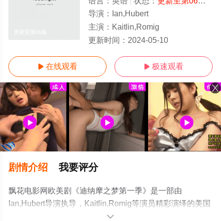
语言：
英语
状态：
更新至第06集
- 
导演：
Ian,Hubert
主演：
Kaitlin,Romig
更新至第06集
更新时间：
2024-05-10
在线观看
极速观看


剧情介绍
我要评分
飘花电影网欧美剧《迪纳摩之梦第一季》是一部由
Ian,Hubert导演执导，Kaitlin,Romig等演员精彩演绎的美国
电视剧，手机免费观看高清无删减完整版电视剧全集就上
