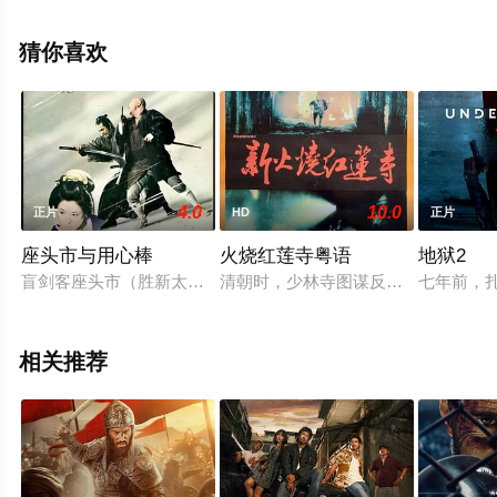
版电影大全就上飘花影院，更多相关信息可移步至豆瓣电
影、电视猫或剧情网等平台了解。
猜你喜欢
4.0
10.0
正片
HD
正片
座头市与用心棒
火烧红莲寺粤语
地狱2
盲剑客座头市（胜新太郎 饰）独行天下，扶弱济贫，但他渐渐厌
清朝时，少林寺图谋反清复明，为清
七年前，
相关推荐