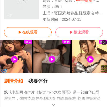
语言：
粤语
状态：
中字/高清
- 免费在线观看
导演：
华山
主演：
张国荣,翁静晶,陈观泰,谷峰,顾冠忠,刘雪华
中字
更新时间：
2024-07-15
在线观看
极速观看


剧情介绍
我要评分
飘花电影网动作片《杨过与小龙女国语》是一部由华山导
演执导，张国荣,翁静晶,陈观泰,谷峰,顾冠忠,刘雪华等演员
精彩演绎的中国香港电影，手机免费观看高清无删减完整
