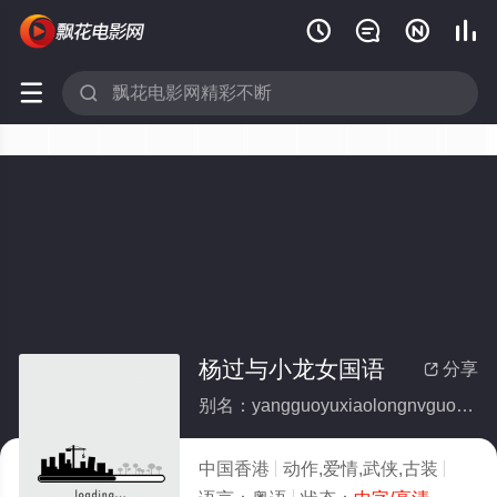






杨过与小龙女国语
分享

别名：yangguoyuxiaolongnvguoyu
中国香港
动作,爱情,武侠,古装
1983