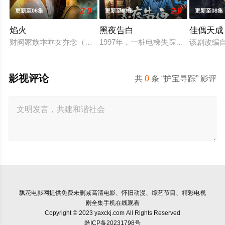
2.0
2.0
更新至06集
更新至03集
更新至08集
焰火
黑夜告白
佳偶天成
财阀家族乖乖女乔念（吉舒亦 饰）坠楼后身体被夺走，她附身于
1997年，一桩电梯失踪案，将刑警
该剧改编
影视评论
共
0
条 “护宝寻踪” 影评
飘花电影网
提供免费未删减高清电影、怀旧动漫、综艺节目、精彩电视
剧全集手机在线观看
Copyright © 2023 yaxckj.com All Rights Reserved
黔ICP备20231798号