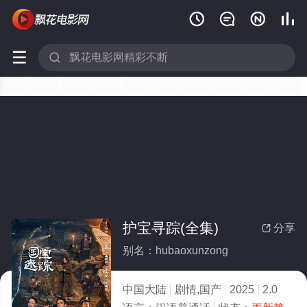






护宝寻踪(全集)
分享

别名：hubaoxunzong
中国大陆
剧情,国产
2025
2.0