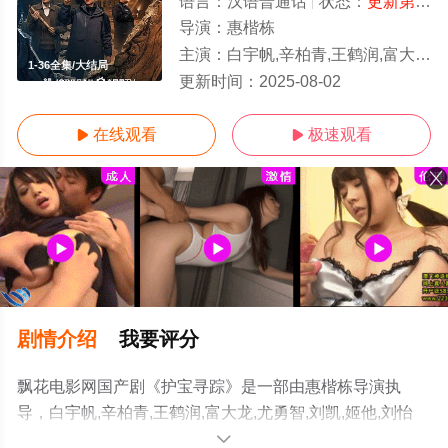
语言：
汉语普通话
状态：
更新第36集
导演：
惠楷栋
主演：
白宇帆,辛柏青,王鹤润,富大龙,尤勇智,刘凯,姬他,刘怡潼,胡明,王莎
1-36全集/大结局
更新时间：
2025-08-02
在线观看
极速观看


剧情介绍
我要评分
飘花电影网国产剧《护宝寻踪》是一部由惠楷栋导演执
导，白宇帆,辛柏青,王鹤润,富大龙,尤勇智,刘凯,姬他,刘怡
潼,胡明,王莎莎,李泓良,白凡,刘洁,赵千紫,陈思敏,朱辉,刘恒
