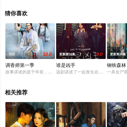
甫,王学东,石文中,李宝安,陈伟栋,张皓森,扈耀之,曹磊,刘威,
孙浩,黄曼,贾青,冯国强,喻恩泰,杨新鸣,等演员精彩演绎的中
猜你喜欢
国大陆电视剧，大结局剧情已揭晓（1-36全集），手机免
费观看高清无删减完整版电视剧全集就上飘花影院，更多
相关信息可移步至豆瓣电视剧、电视猫或剧情网等平台了
解。
10.0
9.0
完结
更新第16集
更新第28集
调香师第一季
谁是凶手
钢铁森林
故事讲述的是千年前，三界大战，青帝之子青泽为解救人间跳下
该剧讲述了一起发生在南方四线小城
一具女尸牵
相关推荐