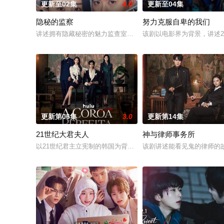
更新至02集
4.0
更新至04集
隐秘的监察
努力克服自卑的我们
讲述拥有隐藏秘密的魅力监查室长朱仁雅（申惠善饰）和瞬间被
该剧以电影界为背景，讲述
更新第06集
3.0
更新第14集
21世纪大君夫人
神与律师事务所
以21世纪君主立宪制的韩国为背景，讲述了一个拥有一切的财阀女
该剧讲述能看见鬼的律师的