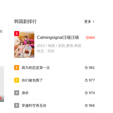
韩国剧排行
更多

晓
1
台
Calmingsignal汪喵汪喵
984

2022 / 韩国 / 喜剧,爱情,韩国
状态：完结
因为初恋是第一次
981
2

你们被包围了
977
3

身价
974
4

0
穿越时空再见你
966
5
