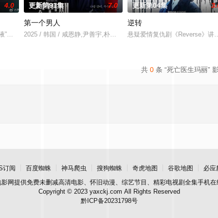
4.0
更新第91集
7.0
更新第04集
3.
第一个男人
逆转
学老师，成为主人公的青春浪漫喜剧成长故事。
血液”的男主，吸引了众多吸血鬼。女主作为一名特殊的吸血鬼，不得不展开行动
2025 / 韩国 / 咸恩静,尹善宇,朴健一,吴贤庆,???,李起昶
悬疑爱情复仇剧《Reverse
共
0
条 “死亡医生玛丽” 
S订阅
百度蜘蛛
神马爬虫
搜狗蜘蛛
奇虎地图
谷歌地图
必应
电影网
提供免费未删减高清电影、怀旧动漫、综艺节目、精彩电视剧全集手机在
Copyright © 2023 yaxckj.com All Rights Reserved
黔ICP备20231798号