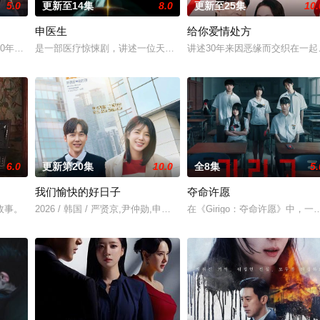
5.0
更新至14集
8.0
更新至25集
10.
申医生
给你爱情处方
降职为公司内部丑闻负责人的监查室王牌卢基俊（孔明饰
20年来无法出道的黄东万（具教焕 饰）在一群有出息的朋友之间，独自觉得自
是一部医疗惊悚剧，讲述一位天才医生和他心爱的女人在一次偶然事
讲述30年来因恶缘而交织在一
6.0
更新第20集
10.0
全8集
5.
我们愉快的好日子
夺命许愿
，却因身份仅为“平民”而感到烦恼，与一位身为王
故事。
2026 / 韩国 / 严贤京,尹仲勋,申正允,尹多英,金惠玉,鲜于在德,尹多
在《Girigo：夺命许愿》中，