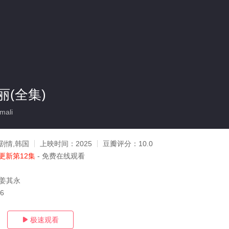
(全集)
mali
剧情,韩国
上映时间：
2025
豆瓣评分：
10.0
更新第12集
- 免费在线观看
,姜其永
16
极速观看
