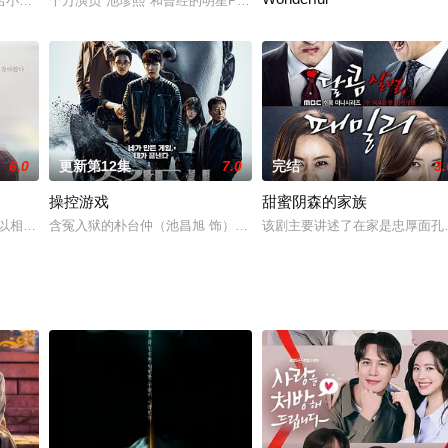
哉民的帮助，暗恋对方十年。而多温并不知道，白天在公
名小说，以首尔高楼大厦防空部队为背景，讲述军人才允和他刚刚分手的女友英
千万演员"池珍熙"和曾经的明星PD"赵英植PD"成立了制作公司，向
《爱情是Beautiful，人生是W
6.0
更新第12集
7.0
完结
3.
操控游戏
甜蜜阴森的家族
以相爱。”翻拍自1995年的经典同名日剧，讲述习惯于用画来表达感情的聋哑人
含冤入狱的朴台仲（池昌旭 饰）被无形黑手摧毁人生，誓要同操控整个
该剧主要讲述了在家是忠厚面孔