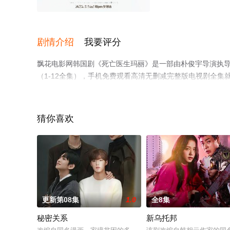
1-12全集/大结局
剧情介绍
我要评分
飘花电影网韩国剧《死亡医生玛丽》是一部由朴俊宇导演执导
（1-12全集），手机免费观看高清无删减完整版电视剧全
了解。
猜你喜欢
更新第08集
1.0
全8集
秘密关系
新乌托邦