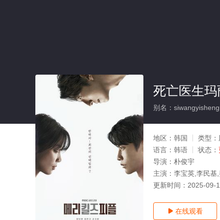
死亡医生玛丽
别名：siwangyisheng
地区：
韩国
类型：
语言：
韩语
状态：
导演：
朴俊宇
主演：
李宝英,李民基
更新时间：
2025-09-
在线观看
