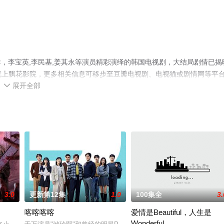
，李宝英,李民基,姜其永等演员精彩演绎的韩国电视剧，大结局剧情已揭
集就上飘花影院，更多相关信息可移步至豆瓣电视剧、电视猫或剧情网等平
展开全部

3.0
更新第12集
1.0
100集全
3.
喀喀喀喀
爱情是Beautiful，人生是
Wonderful