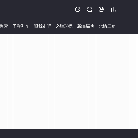




搜索
子弹列车
跟我走吧
必胜球探
新蝙蝠侠
悲情三角