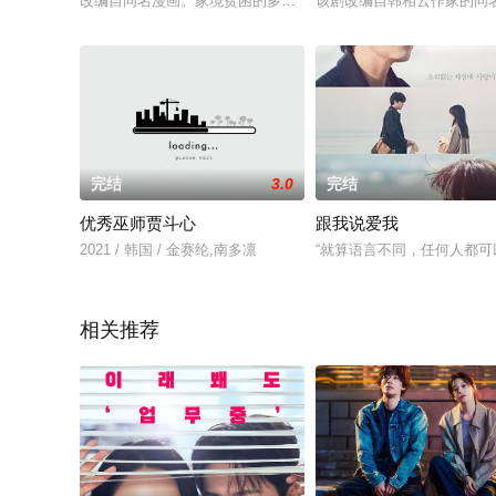
改编自同名漫画。家境贫困的多温，从小便爱攒钱。因为学长申
该剧改编自韩相云作家的同
完结
3.0
完结
优秀巫师贾斗心
跟我说爱我
2021 / 韩国 / 金赛纶,南多凛
“就算语言不同，任何人都可
相关推荐