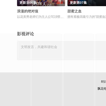
更新至06集
10.0
更新第07集
浪漫的绝对值
甜蜜之血
以花美男老师们为主人公写19禁BL小说的女高中生喜欢上了数
拥有着极高吸引力的“甜蜜
影视评论
RS
飘花