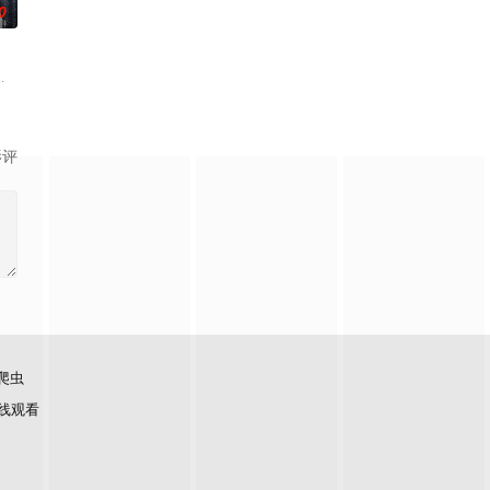
0
保护他，进
》讲述的是因可疑的别墅爆炸事故而失去记忆的妙珍和她的未婚夫兼集团下任的会长
影评
爬虫
线观看