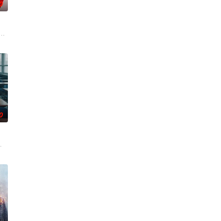
0
己格格不入
故后发生的故事。
起的两家人，消除误会，互相抚慰伤痛，最终重生为一个家庭的故事。
0
勋,文喜京,李商淑,郑孝彬,李家豪,郑永琡
一群高中生被一款神秘的许愿应用程序 Girigo 诅咒，随后猛然发现自己难