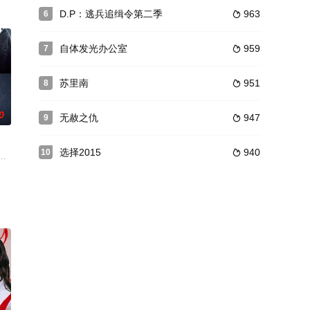
珠与丧尸展开
D.P：逃兵追缉令第二季
963
6

onderful》（韩语：사랑은 뷰티풀 인생은 원더풀），为韩国KB
自体发光办公室
959
7

苏里南
951
8

0
无赦之仇
947
9

选择2015
940
10

车振宇
阴谋的“游戏主宰”安耀翰（都敬秀 饰）来一
，在黑社会组织中又展现别样面孔的男人的故事。