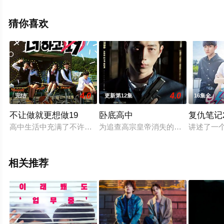
电视剧全集就上飘花影院，更多相关信息可移步至豆瓣电
视剧、电视猫或剧情网等平台了解。
猜你喜欢
4.0
4.0
完结
更新第12集
16集全
不让做就更想做19
卧底高中
复仇笔记
高中生活中充满了不许做的事情。可就算别人这么说，真的就会
为追查高宗皇帝消失的金条而伪装成
讲述了一
相关推荐