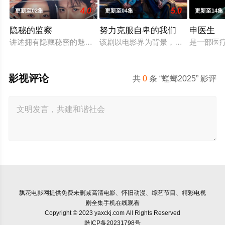
4.0
5.0
更新至02集
更新至04集
更新至14集
隐秘的监察
努力克服自卑的我们
申医生
讲述拥有隐藏秘密的魅力监查室长朱仁雅（申惠善饰）和瞬间被
该剧以电影界为背景，讲述20年来无
是一部医
影视评论
共
0
条 “螳螂2025” 影评
飘花电影网
提供免费未删减高清电影、怀旧动漫、综艺节目、精彩电视
剧全集手机在线观看
Copyright © 2023 yaxckj.com All Rights Reserved
黔ICP备20231798号