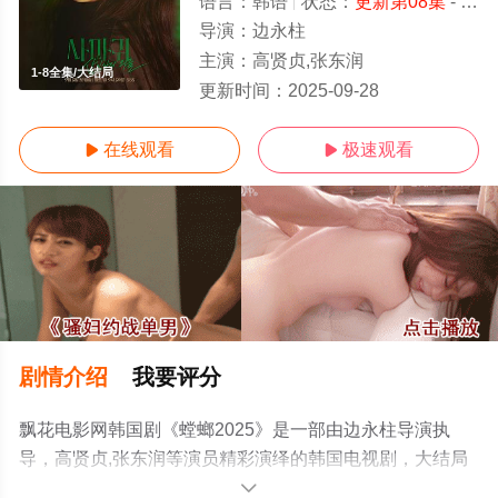
语言：
韩语
状态：
更新第08集
- 免费在线观看
导演：
边永柱
主演：
高贤贞,张东润
1-8全集/大结局
更新时间：
2025-09-28
在线观看
极速观看


剧情介绍
我要评分
飘花电影网韩国剧《螳螂2025》是一部由边永柱导演执
导，高贤贞,张东润等演员精彩演绎的韩国电视剧，大结局
剧情已揭晓（1-8全集），手机免费观看高清无删减完整版
