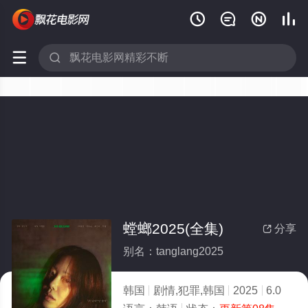






螳螂2025(全集)
分享

别名：tanglang2025
韩国
剧情,犯罪,韩国
2025
6.0