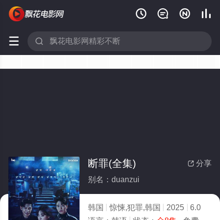






断罪(全集)
分享

别名：duanzui
韩国
惊悚,犯罪,韩国
2025
6.0