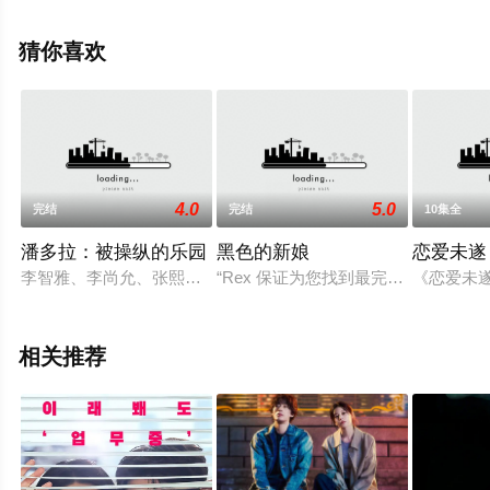
电视剧全集就上飘花影院，更多相关信息可移步至豆瓣电
视剧、电视猫或剧情网等平台了解。
猜你喜欢
4.0
5.0
完结
完结
10集全
潘多拉：被操纵的乐园
黑色的新娘
恋爱未遂
李智雅、李尚允、张熙珍、朴基雄、奉太奎 tvN周末电视剧 《L
“Rex 保证为您找到最完美的另一半
《恋爱未
相关推荐