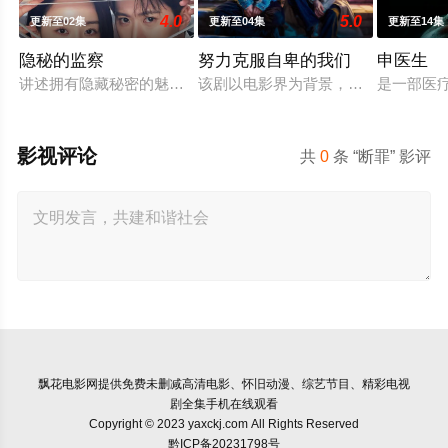
4.0
5.0
更新至02集
更新至04集
更新至14集
隐秘的监察
努力克服自卑的我们
申医生
讲述拥有隐藏秘密的魅力监查室长朱仁雅（申惠善饰）和瞬间被
该剧以电影界为背景，讲述20年来无
是一部医
影视评论
共
0
条 “断罪” 影评
飘花电影网
提供免费未删减高清电影、怀旧动漫、综艺节目、精彩电视
剧全集手机在线观看
Copyright © 2023 yaxckj.com All Rights Reserved
黔ICP备20231798号