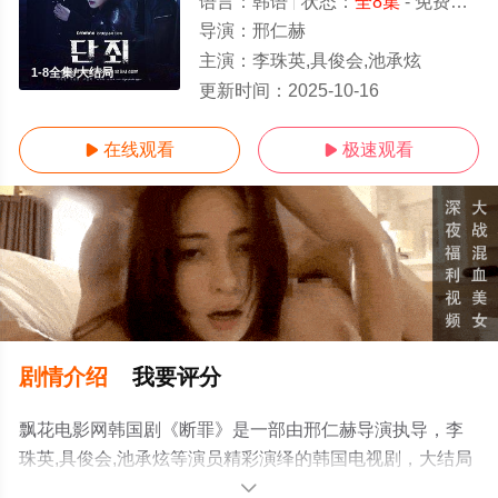
语言：
韩语
状态：
全8集
- 免费在线观看
导演：
邢仁赫
主演：
李珠英,具俊会,池承炫
1-8全集/大结局
更新时间：
2025-10-16
在线观看
极速观看


剧情介绍
我要评分
飘花电影网韩国剧《断罪》是一部由邢仁赫导演执导，李
珠英,具俊会,池承炫等演员精彩演绎的韩国电视剧，大结局
剧情已揭晓（1-8全集），手机免费观看高清无删减完整版
