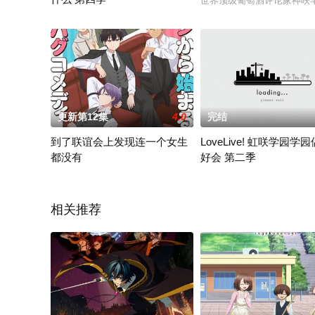
世界顶级葡萄酒评论家神咲
2022 / 日本 / 松冈祯丞,水濑祈
更新第12集
4.0
完结
到了联谊会上发现连一个女生
LoveLive! 虹咲学园学
都没有
好会 第二季
#到了联谊会上发现连一个女生都没有# 动画化决定
2022 / 日本 / 矢野妃
相关推荐