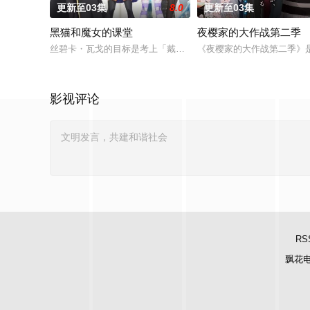
更新至03集
8.0
更新至03集
黑猫和魔女的课堂
夜樱家的大作战第二季
丝碧卡・瓦戈的目标是考上「戴安娜魔术学校」，成为一等魔术
《夜樱家的大作战第二季》是
影视评论
RS
飘花