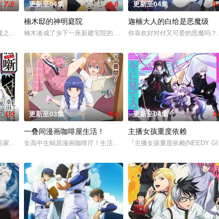
7.0
更新至04集
5.0
更新至04集
9.
楠木邸的神明庭院
迦楠大人的白给是恶魔级
魔之社区——在受到能够增幅人的欲望的“性欲衣”诱惑的人妻面前，菜鸟管理员
楠木凑成了乡下一座新建宅院的管理员。原本是座有恶灵寄宿其中、
你喜欢好对付又可爱的恶魔吗？
1.0
更新至03集
9.0
更新至04集
3.
一叠间漫画咖啡屋生活！
主播女孩重度依赖
里出生，被称为“分隔夜与昼的双子”。他们拥有获得
语家的父亲，经常在门后偷看父亲练习的模样。然而，父亲参加「真打」晋升测
女高中生蜗居漫画咖啡厅！生活在秋田的高中生森田芽衣子，有一天被选
『主播女孩重度依赖(NEEDY G