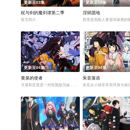
更新至03集
2.0
更新至04集
杖与剑的魔剑谭第二季
淫狱团地
暂无简介
那里是危险人妻嚣张跋扈的
更新至04集
5.0
更新至04集
黄泉的使者
朱音落语
月落和亚晨是一对双胞胎兄妹，他们在一个与世隔绝的深山小村落
朱音从小就非常崇拜身为落