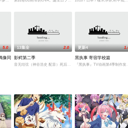
丰多香去世以后，留下了价值20亿日圆的丰厚遗产和一封遗书。在遗书中他宣布
第四卷BD附带的OVA。誕生日プレゼントに欲しいものを探し、駅
2018 / 日本 / 榎木淳弥,村中
5.0
13集全
2.0
更新4
1.
园偶像同
影鳄第二季
黑执事 寄宿学校篇
音无结弦（神谷浩史 配音）死后来到了死后的世界。醒来后发现在一
『黑执事』TV动画第4季制作发表
菜喜,大西亚玖璃,相良茉优,前田佳织里,久保田未梦,村上奈津实,鬼头明里,楠木灯,指