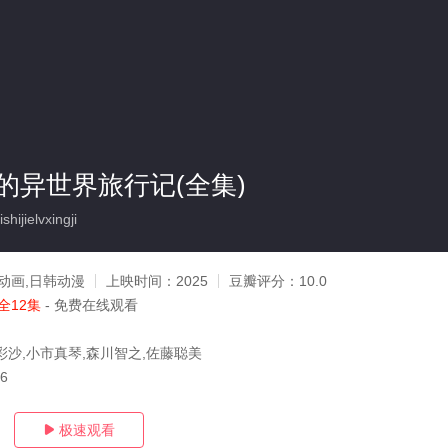
的异世界旅行记(全集)
hijielvxingji
动画,日韩动漫
上映时间：
2025
豆瓣评分：
10.0
全12集
- 免费在线观看
彩沙,小市真琴,森川智之,佐藤聪美
16
极速观看
