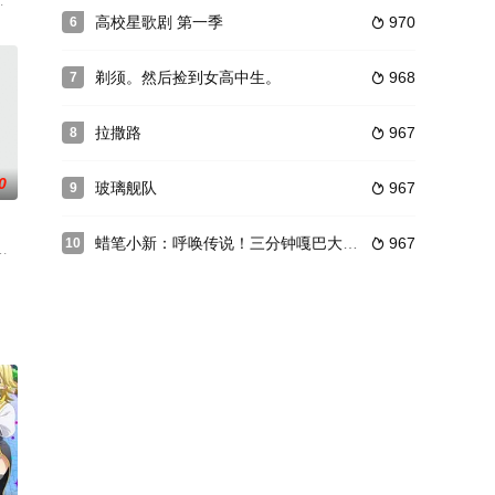
，只有以“
前を歩く歌夜たち。ファンシーグッズのお店や紅
知,松浦爱弓,梅原裕一郎,
高校星歌剧 第一季
970
6

剃须。然后捡到女高中生。
968
7

拉撒路
967
8

0
玻璃舰队
967
9

蜡笔小新：呼唤传说！三分钟嘎巴大进攻
967
10

座学校里，一名叫仲村由里（樱井浩美 配音）的
2024年开播
出毬亚,田中千惠