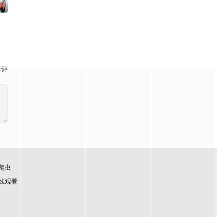
0
宣布制
からテレ東系6局ネット
并成为传说级杀手。某次任务中，他遭到神秘生物兵器刺中，竟意外变回中学
影评
爬虫
线观看