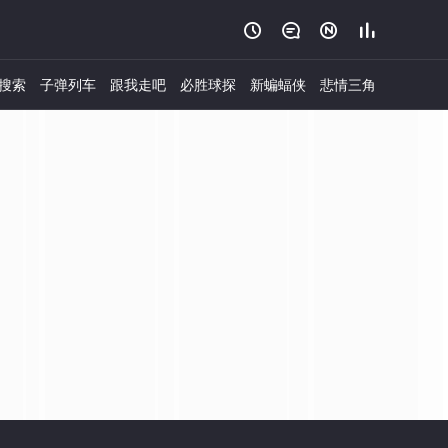




搜索
子弹列车
跟我走吧
必胜球探
新蝙蝠侠
悲情三角