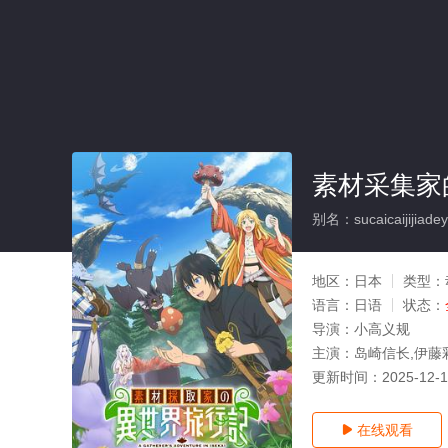
素材采集家
别名：sucaicaijijiadeyis
地区：
日本
类型：
语言：
日语
状态：
导演：
小高义规
主演：
岛崎信长,伊藤
更新时间：
2025-12-
在线观看
