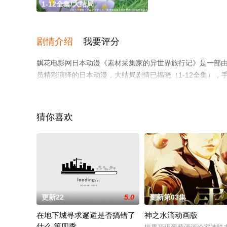
1-12全集/大结局
剧情介绍
我要评分
飘花电影网日本动漫《素材采集家的异世界旅行记》是一部由小
员精彩演绎的日本动漫，大结局剧情已揭晓（1-12全集）
步至豆瓣动漫、电视猫或剧情网等平台了解。
猜你喜欢
更新22
5.0
更新第03集
在地下城寻求邂逅是否搞错了
神之水滴动画版
什么 第四季