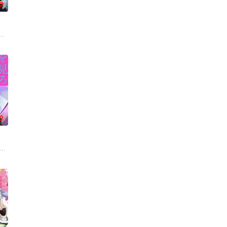
0
吉田的命运
非常「不干净」的院落大宅，然而身怀超强驱除邪祟
女恶魔迦楠为了品尝美味的灵魂，潜入人间世界的高中。虽然锁定了一个男学
0
验却遭到无情
中为贵族学校"天宫女学院&quo
IRL OVERDOSE)』是一款描绘网络天使（直播主）日常生活的多结局