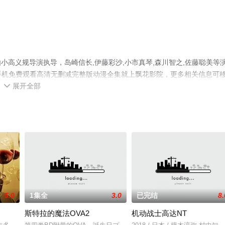
高义规导演执导，岛崎信长,伊藤彩沙,小市真琴,森川智之,佐藤聪美等
，手机免费观看高清无删减完整版动漫全集就上飘花影院，更多相关信息可
展开全部

5.0
1集全
3.0
已完结
8.
斯特拉的魔法OVA2
机动战士高达NT