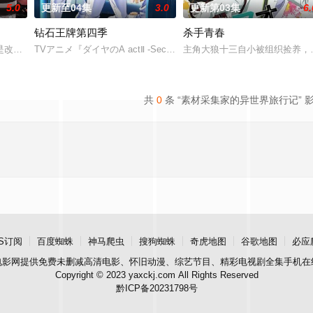
5.0
更新至04集
3.0
更新第03集
6.
钻石王牌第四季
杀手青春
师。但却一直无法成功使用魔法飞行。某一天她遇到了一
改编自权平未同名漫画的电视动画，作为该系列第二部作品于2024年10月6日
TVアニメ『ダイヤのA actⅡ -Second Season-』が、2026年4月
主角大狼十三自小被组织捡养，
共
0
条 “素材采集家的异世界旅行记” 
S订阅
百度蜘蛛
神马爬虫
搜狗蜘蛛
奇虎地图
谷歌地图
必应
电影网
提供免费未删减高清电影、怀旧动漫、综艺节目、精彩电视剧全集手机在
Copyright © 2023 yaxckj.com All Rights Reserved
黔ICP备20231798号