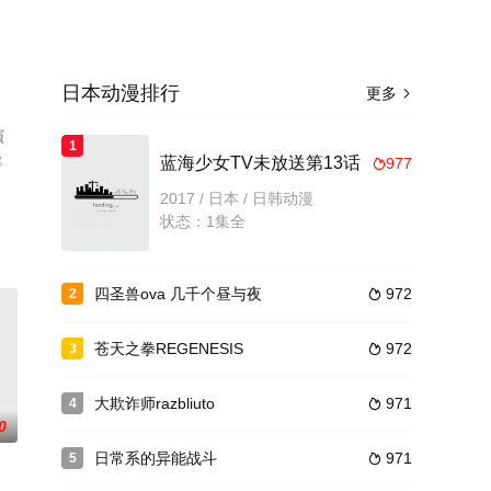
日本动漫排行
更多

演
1
移
蓝海少女TV未放送第13话
977

2017 / 日本 / 日韩动漫
状态：1集全
四圣兽ova 几千个昼与夜
972
2

苍天之拳REGENESIS
972
3

大欺诈师razbliuto
971
4

0
日常系的异能战斗
971
5
