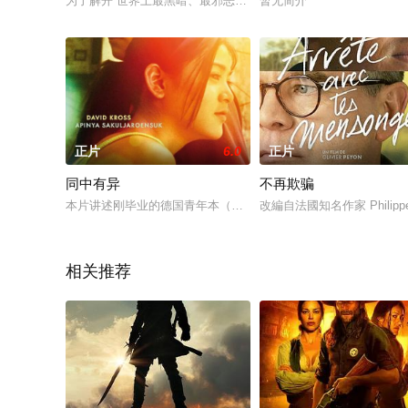
为了解开“世界上最黑暗、最邪恶的画”中的谜团，漫画家岸边露
暂无简介
正片
6.0
正片
同中有异
不再欺骗
本片讲述刚毕业的德国青年本（大卫·克劳斯 David Kross饰
改編自法國知名作家 Philip
相关推荐