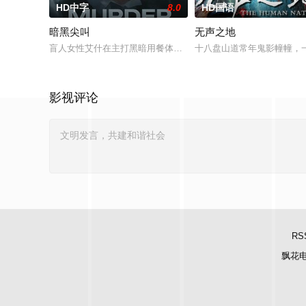
HD中字
8.0
HD国语
暗黑尖叫
无声之地
盲人女性艾什在主打黑暗用餐体验的“盲猪”餐厅担任服务员，她
十八盘山道常年鬼影幢幢，
影视评论
RS
飘花