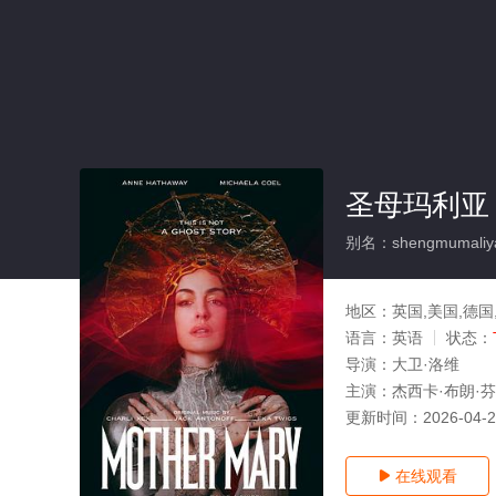
圣母玛利亚
别名：shengmumaliy
地区：
英国,美国,德国
语言：
英语
状态：
导演：
大卫·洛维
主演：
杰西卡·布朗·芬
更新时间：
2026-04-
在线观看
