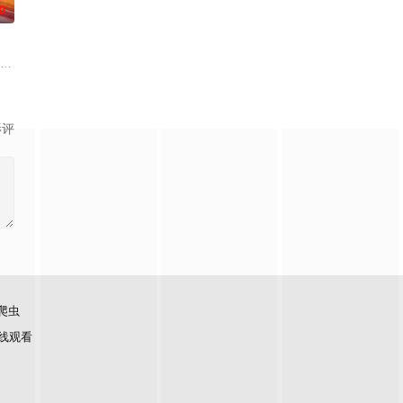
0
迷局。夜色之
spar Moto2车队的参赛机会，却必须接受疏离多年的父亲——曾因事故退
影评
爬虫
线观看