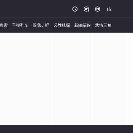




搜索
子弹列车
跟我走吧
必胜球探
新蝙蝠侠
悲情三角