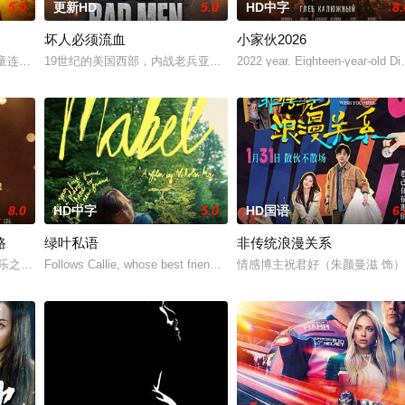
5.0
更新HD
5.0
HD中字
8.
坏人必须流血
小家伙2026
，卡尔沃的部落惨遭屠戮，唯有他的幼子库勒沃幸存，
儿童连环失踪案让小镇陷入恐慌。寡妇教师乔·贝克特的儿子亨利也离奇消失，数
19世纪的美国西部，内战老兵亚当·林奇得知弟弟哈里森·格里格斯带
2022 year. Eighteen-year-old Di
8.0
HD中字
5.0
HD国语
6.
路
绿叶私语
非传统浪漫关系
的好奇，替任职幼儿园校长的甩碌阿妈善后，闲时练跆
音乐之外的人生旅程，从他以杰克逊五人组主唱之姿被发掘出惊人天赋的那一刻
Follows Callie, whose best friend is a potted plant n
情感博主祝君好（朱颜曼滋 饰）