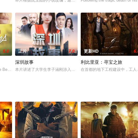
伴造访了法国卢浮宫，那里正有许多可怕的事件在等待
本片根据阮玉图的小说改编，通过生动地捕捉到了乡村生活的具体细
Following the tragic death of his
5.0
正片
7.0
更新HD
6.
深圳故事
利比里亚：寻宝之旅
）来到柬埔寨金边旅游。柬埔寨的异国特色、
pe Besson 的獲獎小說，帶我們穿越時空和情感。著名作家 Stéph
本片讲述了大学生李子涵刚涉入职场，就遇到公司破产，惨遭老板pu
在首都的地下工程建设中，工人