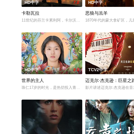
HD中字
7.0
HD中字
卡勒瓦拉
恶狼与羔羊
11世纪的芬兰卡累利阿，卡尔沃与温塔莫两兄弟的宿怨点燃战火
1870年代的蒙大拿矿区，
HD中字
9.0
TCV2中字
世界的主人
迈克尔·杰克逊：巨星之
珠仁17岁的时光，是热切投入青涩的恋爱，和好友打闹笑谈对性
影片讲述迈克尔·杰克逊在