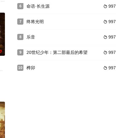
节和传统，揭开了生活在湄公河三角洲一个小村庄的
 wife, Jon struggles
命语·长生源
997
6

终将光明
997
7

乐音
997
8

0
20世纪少年：第二部最后的希望
997
9

榫卯
997
10

a，同事们的指责，被房东赶出家门，一系列的麻
们发现了一块珍贵的碎片，证明了传说中的伊凡雷帝图书馆是存在的！