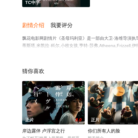
TC中字
剧情介绍
我要评分
飘花电影网剧情片《圣母玛利亚》是一部由大卫·洛维导演执导，杰
蒂斯塔,米凯拉·科尔,小枝女孩,亨特·莎弗,Atheena,Frizz
精彩演绎的英国,美国,德国,芬兰电影，手机免费观看高清
或剧情网等平台了解。
猜你喜欢
正片
8.0
正片
岸边露伴 卢浮宫之行
你们所有人的脸