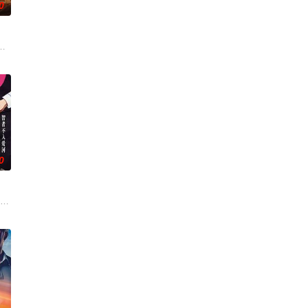
0
日后他回
领匪帮四处劫掠，艾玛·华莱士的家人也惨遭杀
ma from Donetsk is lef
0
起，直到他成
与在民政局工作的龚玺（任彬 饰），两个本该最懂“爱”的人，却在520这天领