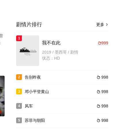
剧情片排行
更多

普
1
员
我不在此
999

视猫
2019 / 墨西哥 / 剧情
状态：HD
告别昨夜
998
2

邓小平登黄山
998
3

风车
998
4

0
苏菲与朝阳
998
5
