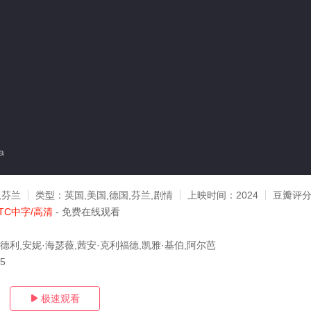
a
,芬兰
类型：
英国,美国,德国,芬兰,剧情
上映时间：
2024
豆瓣评
TC中字/高清
- 免费在线观看
德利,安妮·海瑟薇,茜安·克利福德,凯雅·基伯,阿尔芭
25
极速观看
