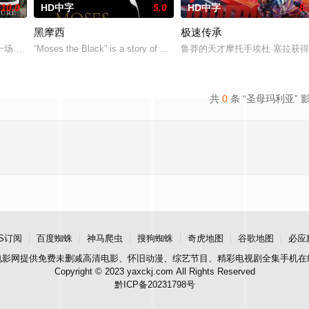
10.0
HD中字
5.0
HD中字
8.
黑摩西
极速传承
的生活在餐厅主厨遇害后彻底失控。作为唯一的目击者
一场诡异车祸打破深夜寂静，车上巨款凭空消失。为给母亲治病，意外卷入山道
“Moses the Black” is a story of a gangster in modern
鲁莽的天才摩托手埃杜·塞拉获得A
共
0
条 “圣母玛利亚” 
S订阅
百度蜘蛛
神马爬虫
搜狗蜘蛛
奇虎地图
谷歌地图
必应
电影网
提供免费未删减高清电影、怀旧动漫、综艺节目、精彩电视剧全集手机在
Copyright © 2023 yaxckj.com All Rights Reserved
黔ICP备20231798号