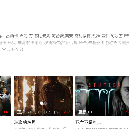
西卡·布朗·芬德利,安妮·海瑟薇,茜安·克利福德,凯雅·基伯,阿尔芭·巴
ell,伊绍拉·巴贝-布朗,帕里纳斯·埃斯梅尔萨德,劳拉·米金,朱莉娅·斯托尔巴等演
展开全部
无删减完整版电影大全就上飘花影院，更多相关信息可移步至豆瓣电影、电

3.0
正片
2.0
更新HD
2.
璀璨的灰烬
死亡不是终点