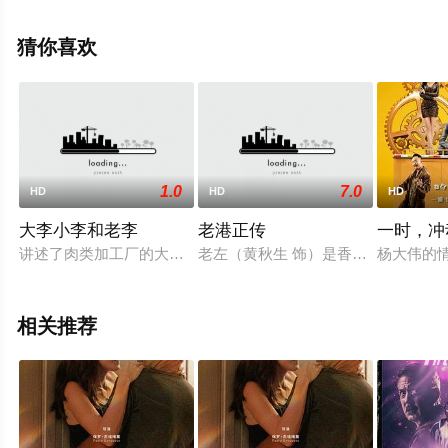
许英秀,刘玉婷,许思敏,陈颖芝,,黄雄等演员精彩演绎的中国
香港电影，手机免费观看高清无删减完整版电影大全就上
猜你喜欢
飘花影院，更多相关信息可移步至豆瓣电影、电视猫或剧
情网等平台了解。
1.0
7.0
HD
HD
HD
大李小李和老李
老港正传
一时，冲
讲述了肉类加工厂的大李和小李想方设法带动工人参加运动，却
老左（黄秋生 饰）是香港老一代彻
杨大伟的
相关推荐