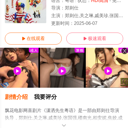
语言：
粤语
状态：
HD/高清
- 免费在线观看
导演：
郑则仕
主演：
郑则仕,关之琳,戚美珍,张国强,楼南光,柏安妮,焦姣,成奎安,陆剑明,
HD
更新时间：
2025-06-07
在线观看
极速观看


剧情介绍
我要评分
飘花电影网喜剧片《潇洒先生粤语》是一部由郑则仕导演
执导，郑则仕,关之琳,戚美珍,张国强,楼南光,柏安妮,焦姣,成
奎安,陆剑明,曹建南,龙天生,刘锡贤,叶伟信,劳剑华,黄一飞,
