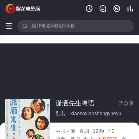






潇洒先生粤语
分享

别名：xiaosaxianshengyueyu
中国香港
喜剧
1989
7.0