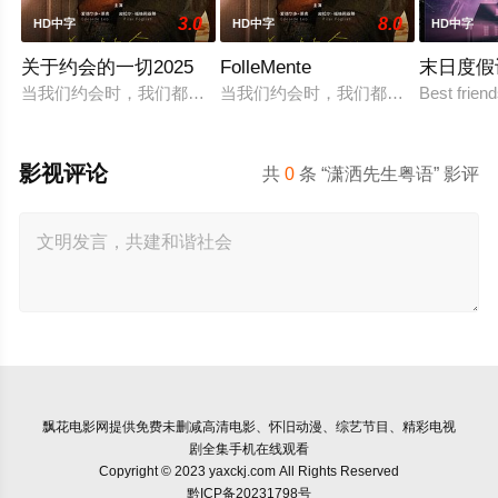
3.0
8.0
HD中字
HD中字
HD中字
关于约会的一切2025
FolleMente
末日度假
当我们约会时，我们都在想些什么？当内心的无数个“我”在争夺
当我们约会时，我们都在想些什么？当
Best frien
影视评论
共
0
条 “潇洒先生粤语” 影评
飘花电影网
提供免费未删减高清电影、怀旧动漫、综艺节目、精彩电视
剧全集手机在线观看
Copyright © 2023 yaxckj.com All Rights Reserved
黔ICP备20231798号