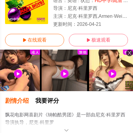
语言：
英语
状态：
HD中字/高清
- 免费在线观看
导演：
尼克·科里罗西
主演：
尼克·科里罗西,Armen·Weitzman,Vanessa·Ches
HD中字
更新时间：
2026-04-21
在线观看
极速观看


剧情介绍
我要评分
飘花电影网喜剧片《纳帕酷男团》是一部由尼克·科里罗西
导演执导，尼克·科里罗
西,Armen·Weitzman,Vanessa·Chester等演员精彩演绎的美
