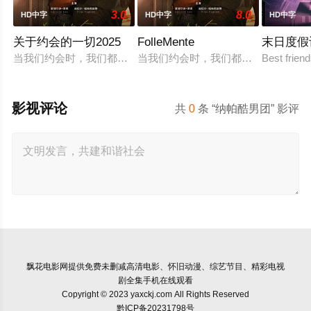
3.0
8.0
HD中字
HD中字
HD中字
关于约会的一切2025
FolleMente
末日度假
当我们约会时，我们都在想些什么？当内心的无数个“我”在争夺
当我们约会时，我们都在想些什么？当
Best frien
影视评论
共
0
条 “纳帕酷男团” 影评
飘花电影网
提供免费未删减高清电影、怀旧动漫、综艺节目、精彩电视
剧全集手机在线观看
Copyright © 2023 yaxckj.com All Rights Reserved
黔ICP备20231798号