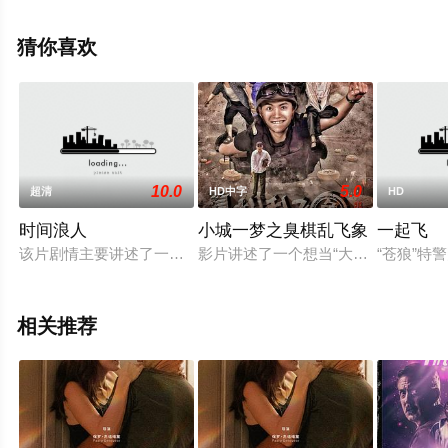
国电影，手机免费观看高清无删减完整版电影大全就上飘
花影院，更多相关信息可移步至豆瓣电影、电视猫或剧情
猜你喜欢
网等平台了解。
10.0
5.0
超清
HD中字
HD
时间浪人
小城一梦之臭棋乱飞象
一起飞
该片剧情主要讲述了一个现代花花公子楚留香每天周旋于多个情
影片讲述了一个想当“大英雄”的市井“
“苍狼”特
相关推荐