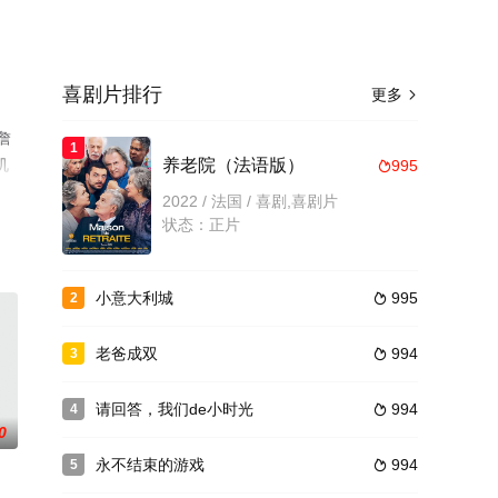
喜剧片排行
更多

詹
1
机
养老院（法语版）
995

2022 / 法国 / 喜剧,喜剧片
状态：正片
小意大利城
995
2

老爸成双
994
3

请回答，我们de小时光
994
4

0
永不结束的游戏
994
5
