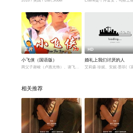
2016 / 美国 / Dan,Soder
Elaine是个拜金女，勾搭上
正片
7.0
HD
小飞侠（国语版）
婚礼上我们讨厌的人
两父子谢峻（卢惠光饰）、谢飞（谢苗饰）号称是世界上武功最
艾莉森·珍妮、安妮·墨菲(《富
相关推荐