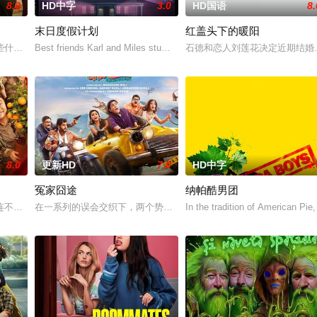
8.0
HD中字
3.0
HD国语
8.
末日度假计划
红盖头下的暖阳
话语权，灵魂又会做出何种选择？罗马某个寻常夜晚，
些什么？当内心的无数个“我”在争夺话语权，灵魂又会做出何种选择？罗马某个
Best friends Karl and Miles stumble upon a remote cab
石德和恋人刘莲花决定近期结婚
8.0
更新HD
7.0
HD中字
3.
冤家囧途
纳帕酷男团
不断！？熊猫胡胡和国际巨星Jackie（成龙 饰）意外穿越进入与世隔绝的原
在一系列的误会交织下，两个势不两立的邻居维布希蒂和蒂瓦里，带
In the tradition of American Pie,