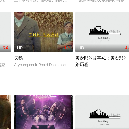
花花公子Charles之后就让自己的替身机器人替她跟他亲密。没想到Charl
三个不同背景、性格迥异的男人为了各自毕生的梦想和美好的未来，
一股新黑暗势力威胁到小马谷，
6.0
HD
3.0
HD
3.
天鹅
寅次郎的故事41：寅次郎的
路历程
高的父子，果不其然，他们勇闯虎穴打败独角猩猩兽，救
家穷路》)、本·普拉特将主演婚礼喜剧[婚礼上我们讨厌的人](The Peop
A young adult Roald Dahl short story about a small/br
第41集《寅次郎心灵的旅程》(Tora