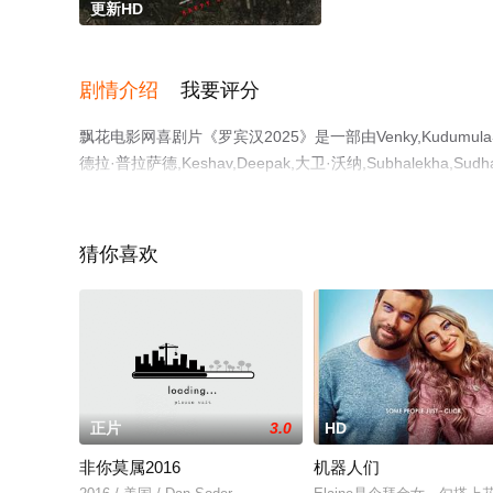
更新HD
剧情介绍
我要评分
飘花电影网喜剧片《罗宾汉2025》是一部由Venky,Kudumu
德拉·普拉萨德,Keshav,Deepak,大卫·沃纳,Subhalekha,Sud
免费观看高清无删减完整版电影大全就上飘花影院，更多相
猜你喜欢
正片
3.0
HD
非你莫属2016
机器人们