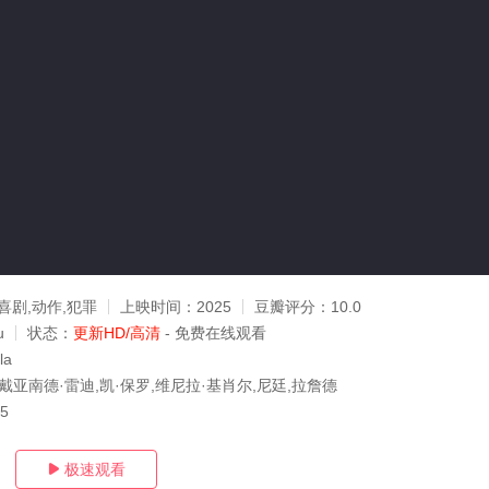
喜剧,动作,犯罪
上映时间：
2025
豆瓣评分：
10.0
u
状态：
更新HD/高清
- 免费在线观看
la
戴亚南德·雷迪,凯·保罗,维尼拉·基肖尔,尼廷,拉詹德
15
极速观看
