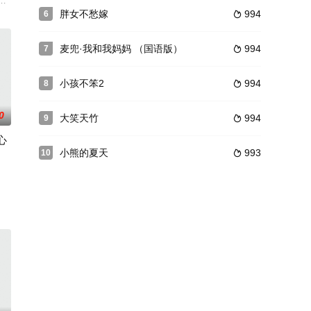
多年辛苦存钱，他们拥有一个共同的神经质投资顾问
六位小伙伴紫悦、苹果嘉儿、云宝、碧琪、柔柔和珍奇离开小马国踏上难忘之
胖女不愁嫁
994
6

麦兜·我和我妈妈 （国语版）
994
7

小孩不笨2
994
8

0
大笑天竹
994
9

心
小熊的夏天
993
10

 San goes to Vienna)导演：山田洋次原著：山田洋次