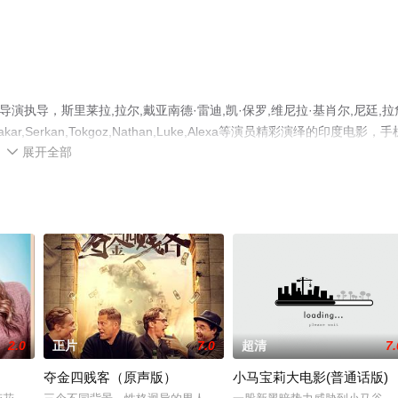
la导演执导，斯里莱拉,拉尔,戴亚南德·雷迪,凯·保罗,维尼拉·基肖尔,尼廷,拉
hakar,Serkan,Tokgoz,Nathan,Luke,Alexa等演员精彩演绎的印度电影，手
展开全部
关信息可移步至豆瓣电影、电视猫或剧情网等平台了解。

2.0
正片
7.0
超清
7.
夺金四贱客（原声版）
小马宝莉大电影(普通话版)