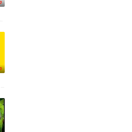
0
寻常夜晚，
，石德一直隐瞒自己家中有一半瞎的老父亲，婚前他让父亲出去住，不料晕倒
0
始部落
着各自的妻子踏上了一段混乱的旅行，结果却与可爱
 Lord of the Rings,