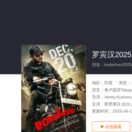
罗宾汉2025
别名：luobinhan2025
地区：
印度
类型：
语言：
泰卢固语Telug
导演：
Venky,Kudumu
主演：
斯里莱拉,拉尔,
更新时间：
2025-06-
在线观看
