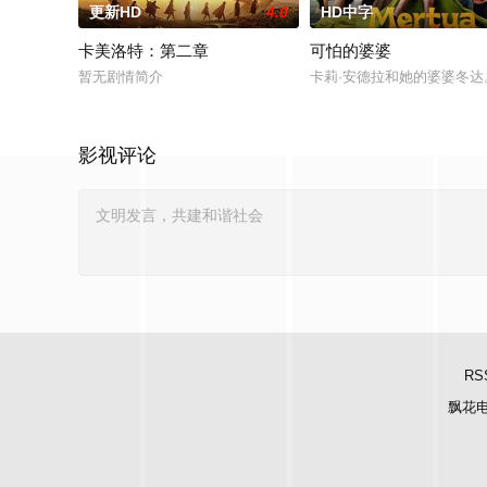
更新HD
4.0
HD中字
卡美洛特：第二章
可怕的婆婆
暂无剧情简介
卡莉·安德拉和她的婆婆冬
影视评论
RS
飘花