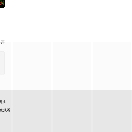
0
卡酒节期间，一位外星战士不幸坠机迫降在此。他在职责和归属感之间左右为
影评
爬虫
线观看