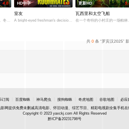
4.0
HD中字
1.0
更新HD
5.
室友
瓦西里和太空飞船
达。冬达是个占有欲强的社交名媛，始终不愿放手让儿子拉贾独立。
A bright-eyed freshman's decision to room with a
在一个奇特的小村庄的一场帕林
共
0
条 “罗宾汉2025” 
S订阅
百度蜘蛛
神马爬虫
搜狗蜘蛛
奇虎地图
谷歌地图
必应
电影网
提供免费未删减高清电影、怀旧动漫、综艺节目、精彩电视剧全集手机在
Copyright © 2023 yaxckj.com All Rights Reserved
黔ICP备20231798号