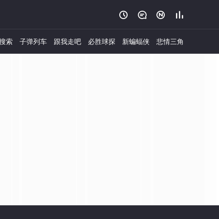




搜索
子弹列车
跟我走吧
必胜球探
新蝙蝠侠
悲情三角