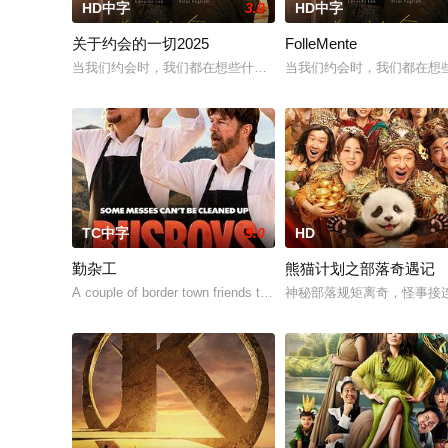
HD中字
3.0
HD中字
关于约会的一切2025
FolleMente
当我们约会时，我们都在想些什么？当内心的无数个“我”在争夺
当我们约会时，我们都在想
TC中字
9.0
HD
勤杂工
熊猫计划之部落奇遇记
A couple of border town friends think waiting tables
神秘部落规矩离奇，怪事接连