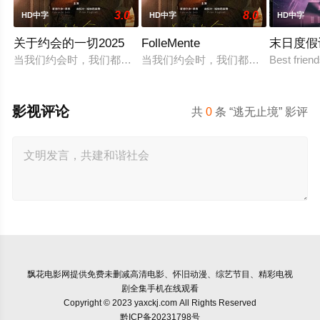
3.0
8.0
HD中字
HD中字
HD中字
关于约会的一切2025
FolleMente
末日度假
当我们约会时，我们都在想些什么？当内心的无数个“我”在争夺
当我们约会时，我们都在想些什么？当
Best frien
影视评论
共
0
条 “逃无止境” 影评
飘花电影网
提供免费未删减高清电影、怀旧动漫、综艺节目、精彩电视
剧全集手机在线观看
Copyright © 2023 yaxckj.com All Rights Reserved
黔ICP备20231798号