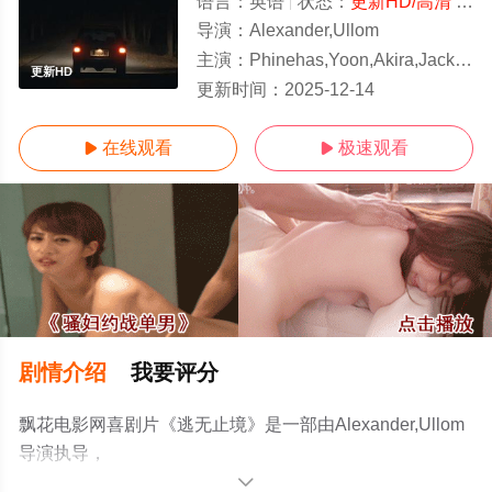
语言：
英语
状态：
更新HD/高清
- 免费在线观看
导演：
Alexander,Ullom
主演：
Phinehas,Yoon,Akira,Jackson,Noah,To
更新HD
更新时间：
2025-12-14
在线观看
极速观看


剧情介绍
我要评分
飘花电影网喜剧片《逃无止境》是一部由Alexander,Ullom
导演执导，
Phinehas,Yoon,Akira,Jackson,Noah,Toth,Mitchell,Cole等
