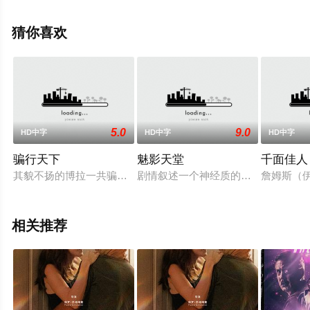
演员精彩演绎的美国电影，手机免费观看高清无删减完整
版电影大全就上飘花影院，更多相关信息可移步至豆瓣电
猜你喜欢
影、电视猫或剧情网等平台了解。
5.0
9.0
HD中字
HD中字
HD中字
骗行天下
魅影天堂
千面佳人
其貌不扬的博拉一共骗娶了12个老婆,目的是为了她们的财产.虽其
剧情叙述一个神经质的作曲家Winslo
詹姆斯（伊
相关推荐