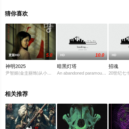
演员精彩演绎的德国电影，手机免费观看高清无删减完整
版电影大全就上飘花影院，更多相关信息可移步至豆瓣电
猜你喜欢
影、电视猫或剧情网等平台了解。
5.0
10.0
更新HD
HD
HD
神明2025
暗黑灯塔
招魂
尹智姬(金圭丽饰)从小自焚开始痴迷于巫术。在认识到可以利用
An abandoned paramour tracks her lov
20世纪七十
相关推荐