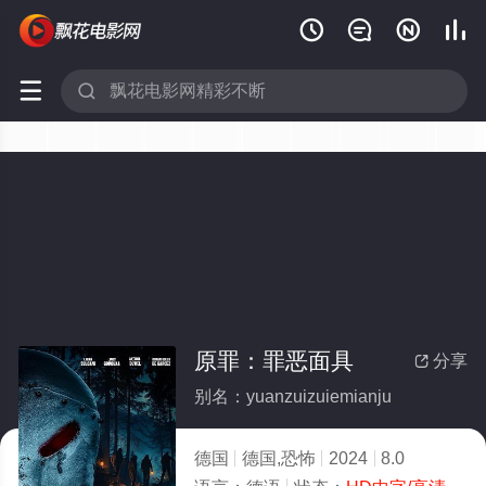






原罪：罪恶面具
分享

别名：yuanzuizuiemianju
德国
德国,恐怖
2024
8.0