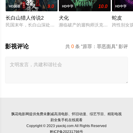
9.0
10.0
HD国语
HD中字
HD中字
长白山猎人传说2
犬化
蛇皮
民国末年，长白山深处的迷雾山村怪事频发。村民陈狗子偶遇神
濒临破产的遛狗师沃克，为摆脱经济
跨性别女
影视评论
共
0
条 “原罪：罪恶面具” 影评
飘花电影网
提供免费未删减高清电影、怀旧动漫、综艺节目、精彩电视
剧全集手机在线观看
Copyright © 2023 yaxckj.com All Rights Reserved
黔ICP备20231798号