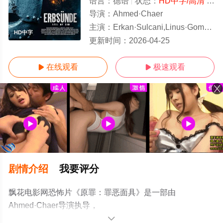
语言：
德语
状态：
HD中字/高清
- 免费在线观看
导演：
Ahmed·Chaer
主演：
Erkan·Sulcani,Linus·Gomolka,Antonia
HD中字
更新时间：
2026-04-25
在线观看
极速观看


剧情介绍
我要评分
飘花电影网恐怖片《原罪：罪恶面具》是一部由
Ahmed·Chaer导演执导，
Erkan·Sulcani,Linus·Gomolka,Antonia·Catharina·Düwel等
