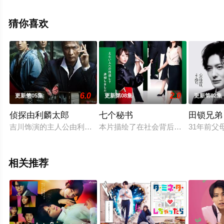
员精彩演绎的日本电视剧，手机免费观看高清无删减完整
版电视剧全集就上飘花影院，更多相关信息可移步至豆瓣
猜你喜欢
电视剧、电视猫或剧情网等平台了解。
6.0
2.0
更新第05集
更新第08集
更新第02集
侦探由利麟太郎
七个秘书
田锁兄弟
吉川饰演的主人公由利麟太郎是一名白发名侦探，原本担任过警
本片描绘了在社会背后暗中活动、接受
31年前
相关推荐