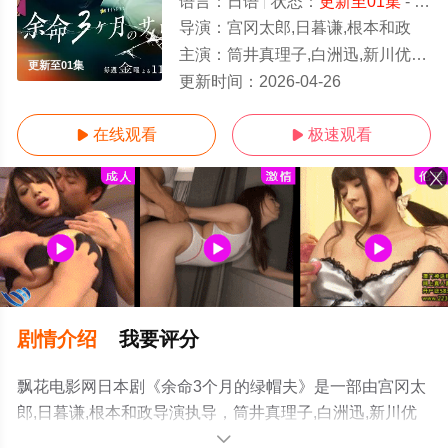
语言：
日语
状态：
更新至01集
- 免费在线观看
导演：
宫冈太郎,日暮谦,根本和政
主演：
筒井真理子,白洲迅,新川优爱,樱井日奈子,映美藏良,高桥光臣,森日菜美
更新至01集
更新时间：
2026-04-26
在线观看
极速观看


剧情介绍
我要评分
飘花电影网日本剧《余命3个月的绿帽夫》是一部由宫冈太
郎,日暮谦,根本和政导演执导，筒井真理子,白洲迅,新川优
爱,樱井日奈子,映美藏良,高桥光臣,森日菜美,庄司浩平等演
