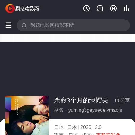






余命3个月的绿帽夫
分享

别名：yuming3geyuedelvmaofu
日本
日本
2026
2.0