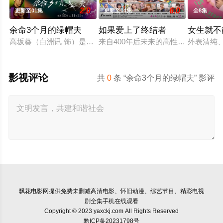
2.0
6.0
更新至01集
更新至04集
全8集
余命3个月的绿帽夫
如果爱上了终结者
女生就不
高坂葵（白洲讯 饰）是顾家体贴的建筑公司职员，却突然被告知
来自400年后未来的高性能安卓时泽
外表清纯
影视评论
共
0
条 “余命3个月的绿帽夫” 影评
飘花电影网
提供免费未删减高清电影、怀旧动漫、综艺节目、精彩电视
剧全集手机在线观看
Copyright © 2023 yaxckj.com All Rights Reserved
黔ICP备20231798号