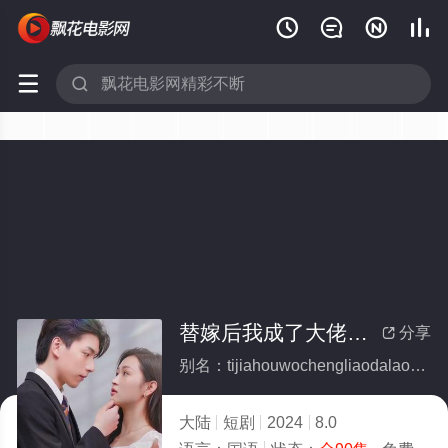






替嫁后我成了大佬的白月光(全集)
分享

别名：tijiahouwochengliaodalaodebaiyueguang
大陆
短剧
2024
8.0