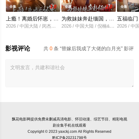
3.0
2.0
全集
全集
全集
上瘾！离婚后怀崽，前夫要她同居
为救妹妹奔赴缅国，我以千术定
五福临门
2026 / 中国大陆 / 闵杰＆姜瑶
2026 / 中国大陆 / 倪楠&大蒲
2026 /
影视评论
共
0
条 “替嫁后我成了大佬的白月光” 影评
飘花电影网
提供免费未删减高清电影、怀旧动漫、综艺节目、精彩电视
剧全集手机在线观看
Copyright © 2023 yaxckj.com All Rights Reserved
黔ICP备20231798号