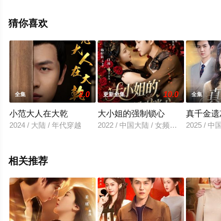
版电视剧全集就上飘花影院，更多相关信息可移步至豆瓣
电视剧、电视猫或剧情网等平台了解。
猜你喜欢
2.0
10.0
全集
更新全集
全集
小范大人在大乾
大小姐的强制锁心
真千金遗
2024 / 大陆 / 年代穿越
2022 / 中国大陆 / 女频恋爱
2025 / 
相关推荐