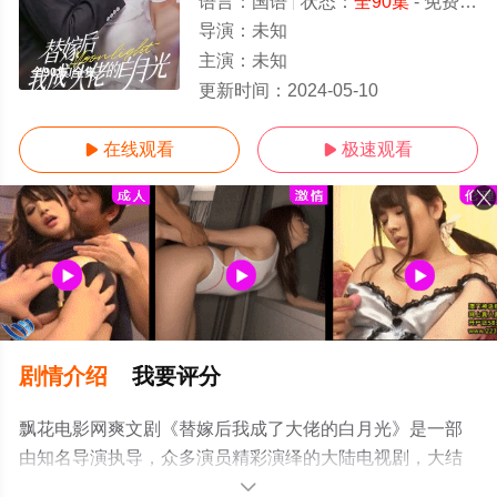
语言：
国语
状态：
全90集
- 免费在线观看
导演：
未知
主演：
未知
全90集/全集
更新时间：
2024-05-10
在线观看
极速观看


剧情介绍
我要评分
飘花电影网爽文剧《替嫁后我成了大佬的白月光》是一部
由知名导演执导，众多演员精彩演绎的大陆电视剧，大结
局剧情已揭晓（全90集），手机免费观看高清无删减完整
