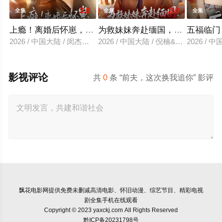
3.0
2.0
全集
全集
全集
上瘾！离婚后怀崽，前夫要她同居
为救妹妹奔赴缅国，我以千术定
五福临门
2026 / 中国大陆 / 闵杰＆姜瑶
2026 / 中国大陆 / 倪楠&大蒲
2026 /
影视评论
共
0
条 “前夫，这次换我追你” 影评
飘花电影网
提供免费未删减高清电影、怀旧动漫、综艺节目、精彩电视
剧全集手机在线观看
Copyright © 2023 yaxckj.com All Rights Reserved
黔ICP备20231798号