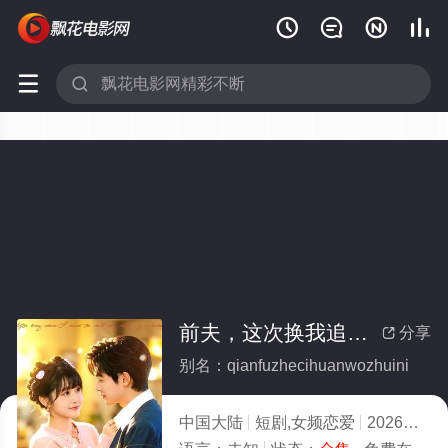






前夫，这次换我追你(全集)
分享

别名：qianfuzhecihuanwozhuini
中国大陆
短剧,女频恋爱
2026
8.0