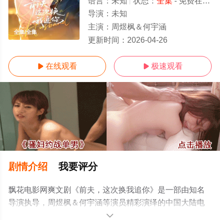
语言：
未知
状态：
全集
- 免费在线观看
导演：
未知
主演：
周煜枫＆何宇涵
全集/全集
更新时间：
2026-04-26
在线观看
极速观看


剧情介绍
我要评分
飘花电影网爽文剧《前夫，这次换我追你》是一部由知名
导演执导，周煜枫＆何宇涵等演员精彩演绎的中国大陆电
视剧，大结局剧情已揭晓（全集），手机免费观看高清无
