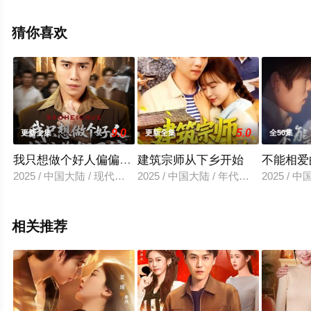
删减完整版电视剧全集就上飘花影院，更多相关信息可移
步至豆瓣电视剧、电视猫或剧情网等平台了解。
猜你喜欢
9.0
5.0
更新全集
更新全集
全50集
我只想做个好人偏偏你们不信
建筑宗师从下乡开始
不能相爱
2025 / 中国大陆 / 现代都市
2025 / 中国大陆 / 年代穿越
2025 / 
相关推荐