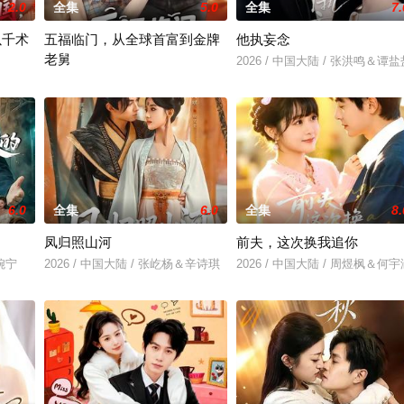
2.0
全集
5.0
全集
7.
以千术
五福临门，从全球首富到金牌
他执妄念
老舅
2026 / 中国大陆 / 张洪鸣＆谭盐
蒲
2026 / 中国大陆 / 龙泽鸣＆张丁蕊
6.0
全集
6.0
全集
8.
凤归照山河
前夫，这次换我追你
乔婉宁
2026 / 中国大陆 / 张屹杨＆辛诗琪
2026 / 中国大陆 / 周煜枫＆何宇