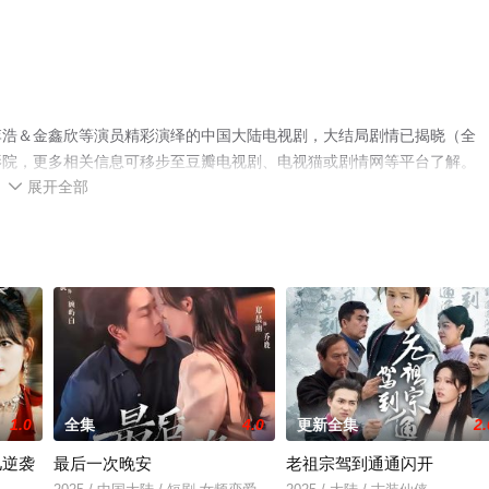
李浩＆金鑫欣等演员精彩演绎的中国大陆电视剧，大结局剧情已揭晓（全
影院，更多相关信息可移步至豆瓣电视剧、电视猫或剧情网等平台了解。
展开全部

1.0
全集
4.0
更新全集
2.
儿逆袭
最后一次晚安
老祖宗驾到通通闪开