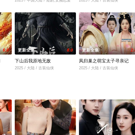
2025 / 中国大陆 / 短剧,女频恋爱
2025 / 大陆 / 古装仙侠
6.0
更新全集
8.0
更新全集
2.
门
下山后我原地无敌
凤归巢之萌宝太子寻亲记
2025 / 大陆 / 古装仙侠
2025 / 大陆 / 古装仙侠