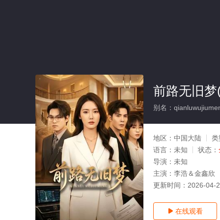
前路无旧梦(
别名：qianluwujiume
地区：
中国大陆
类
语言：
未知
状态：
导演：
未知
主演：
李浩＆金鑫欣
更新时间：
2026-04-
在线观看
