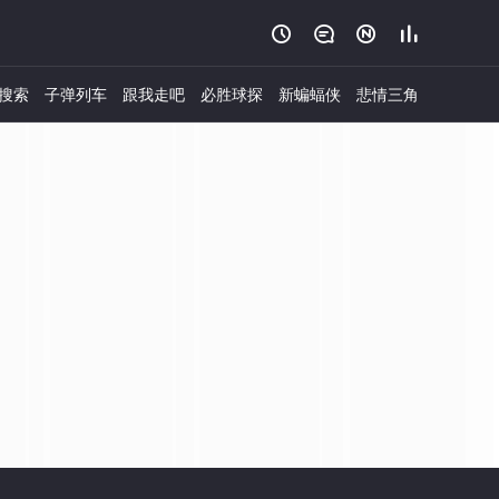




搜索
子弹列车
跟我走吧
必胜球探
新蝙蝠侠
悲情三角