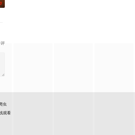
0
沐芸涵
影评
爬虫
线观看