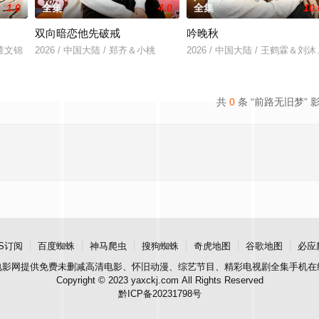
1.0
全集
4.0
全集
10.
双向暗恋他先破戒
吟晚秋
＆董文锦
2026 / 中国大陆 / 郑齐＆小桃
2026 / 中国大陆 / 王鹤霖＆刘
共
0
条 “前路无旧梦” 
S订阅
百度蜘蛛
神马爬虫
搜狗蜘蛛
奇虎地图
谷歌地图
必应
电影网
提供免费未删减高清电影、怀旧动漫、综艺节目、精彩电视剧全集手机在
Copyright © 2023 yaxckj.com All Rights Reserved
黔ICP备20231798号