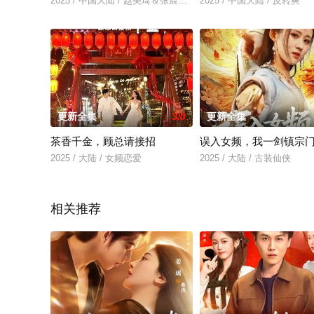
2025 / 中国大陆 / 赵美琦＆张宸硕＆车婷婷
2025 / 中国大陆 / 反转爽
更新全集
3.0
更新全集
茶香千金，顾总请接招
误入女频，我一剑镇宗
2025 / 大陆 / 女频恋爱
2025 / 大陆 / 古装仙侠
相关推荐