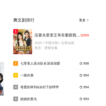
爽文剧排行
更多

1
压寨夫君变王爷非要跟我抱金砖
999

2025 / 中国大陆 / 古装仙侠
状态：更新全集
七零美人高冷队长深深溺爱
998
2

一路向善
994
3

母爱的审判&冰封下的呼呼
994
4

0
姐姐的复仇
993
5
