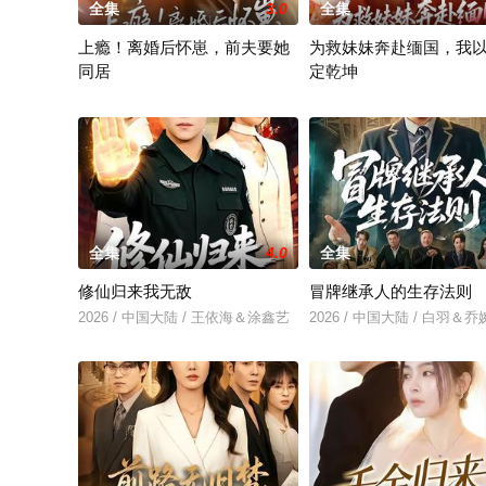
全集
3.0
全集
上瘾！离婚后怀崽，前夫要她
为救妹妹奔赴缅国，我
同居
定乾坤
2026 / 中国大陆 / 闵杰＆姜瑶
2026 / 中国大陆 / 倪楠&大
全集
4.0
全集
修仙归来我无敌
冒牌继承人的生存法则
2026 / 中国大陆 / 王依海＆涂鑫艺
2026 / 中国大陆 / 白羽＆