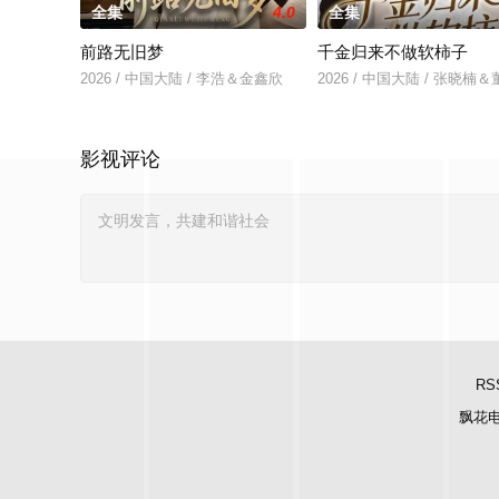
全集
4.0
全集
前路无旧梦
千金归来不做软柿子
2026 / 中国大陆 / 李浩＆金鑫欣
2026 / 中国大陆 / 张晓楠
影视评论
RS
飘花