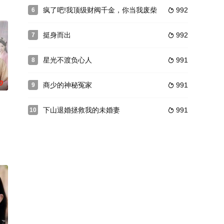
疯了吧!我顶级财阀千金，你当我废柴
992
6

挺身而出
992
7

星光不渡负心人
991
8

0
商少的神秘冤家
991
9

下山退婚拯救我的未婚妻
991
10
