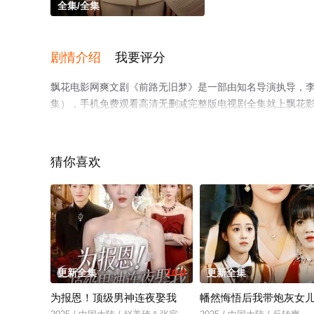
全集/全集
剧情介绍
我要评分
飘花电影网爽文剧《前路无旧梦》是一部由知名导演执导，
集），手机免费观看高清无删减完整版电视剧全集就上飘花
猜你喜欢
更新全集
10.0
更新全集
为报恩！顶级男神连夜娶我
幡然悔悟后我带炮灰女