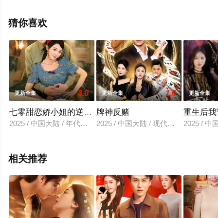
集就上飘花影院，更多相关信息可移步至豆瓣电视剧、电
视猫或剧情网等平台了解。
猜你喜欢
3.0
1.0
更新全集
更新全集
更新全集
七零甜恋娇小姐的逆袭甜婚
牌神反赌
重生后我
2025 / 中国大陆 / 年代穿越
2025 / 中国大陆 / 现代都市
2025 / 
相关推荐