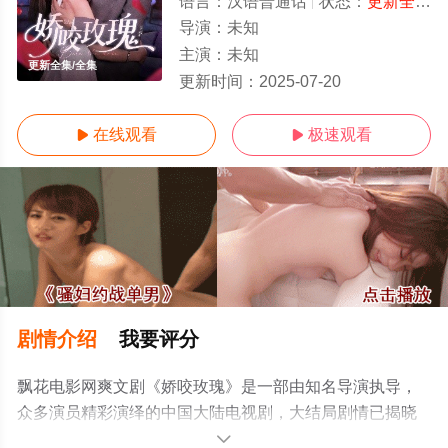
语言：
汉语普通话
状态：
更新全集
-
导演：
未知
主演：
未知
更新全集/全集
更新时间：
2025-07-20
在线观看
极速观看


剧情介绍
我要评分
飘花电影网爽文剧《娇咬玫瑰》是一部由知名导演执导，
众多演员精彩演绎的中国大陆电视剧，大结局剧情已揭晓
（更新全集），手机免费观看高清无删减完整版电视剧全
