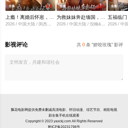
3.0
2.0
全集
全集
全集
上瘾！离婚后怀崽，前夫要她同居
为救妹妹奔赴缅国，我以千术定
五福临门
2026 / 中国大陆 / 闵杰＆姜瑶
2026 / 中国大陆 / 倪楠&大蒲
2026 /
影视评论
共
0
条 “娇咬玫瑰” 影评
飘花电影网
提供免费未删减高清电影、怀旧动漫、综艺节目、精彩电视
剧全集手机在线观看
Copyright © 2023 yaxckj.com All Rights Reserved
黔ICP备20231798号