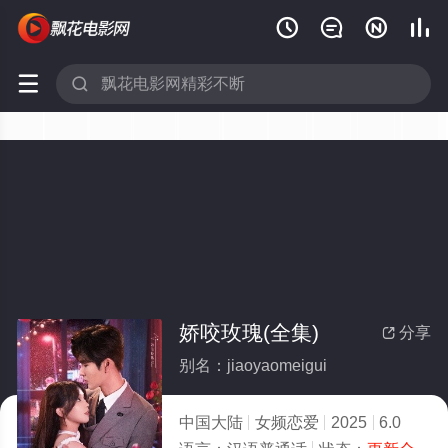






娇咬玫瑰(全集)
分享

别名：jiaoyaomeigui
中国大陆
女频恋爱
2025
6.0