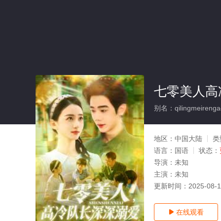
七零美人高
别名：qilingmeirengao
地区：
中国大陆
类
语言：
国语
状态：
导演：
未知
主演：
未知
更新时间：
2025-08-
在线观看
