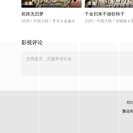
全集
4.0
全集
前路无旧梦
千金归来不做软柿子
2026 / 中国大陆 / 李浩＆金鑫欣
2026 / 中国大陆 / 张晓楠
影视评论
RS
飘花