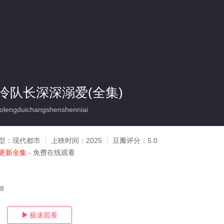
冷队长深深溺爱(全集)
lengduichangshenshenniai
型：
现代都市
上映时间：
2025
豆瓣评分：
5.0
更新全集
- 免费在线观看
18
极速观看
