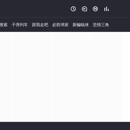




搜索
子弹列车
跟我走吧
必胜球探
新蝙蝠侠
悲情三角