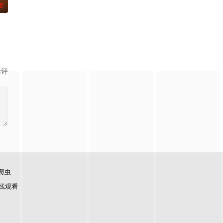
0
沐芸涵
影评
爬虫
线观看