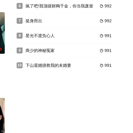
疯了吧!我顶级财阀千金，你当我废柴
992
6

挺身而出
992
7

星光不渡负心人
991
8

0
商少的神秘冤家
991
9

下山退婚拯救我的未婚妻
991
10
