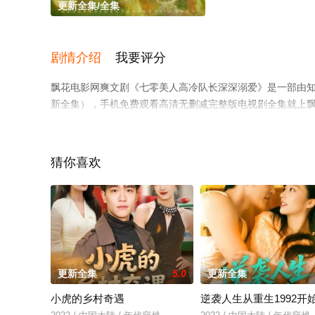
更新全集/全集
剧情介绍
我要评分
飘花电影网爽文剧《七零美人高冷队长深深溺爱》是一部由
新全集），手机免费观看高清无删减完整版电视剧全集就上
猜你喜欢
更新全集
5.0
更新全集
小虎的乡村奇遇
逆袭人生从重生1992开