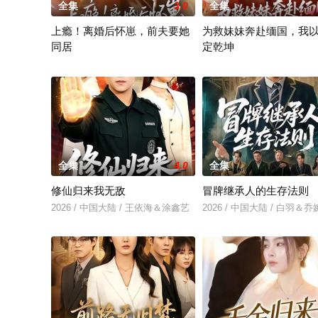
全集
3.0
全集
上瘾！离婚后怀崽，前夫要她
为救妹妹奔赴缅国，我
同居
定乾坤
2026 / 中国大陆 / 闵杰＆姜瑶
2026 / 中国大陆 / 倪楠&大
全集
4.0
全集
修仙归来我无敌
冒牌继承人的生存法则
2026 / 中国大陆 / 王依海＆涂鑫艺
2026 / 中国大陆 / 白羽＆