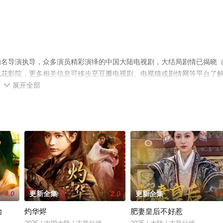
知名导演执导，众多演员精彩演绎的中国大陆电视剧，大结局剧情已揭晓
飘花影院，更多相关信息可移步至豆瓣电视剧、电视猫或剧情网等平台了
展开全部

4.0
更新全集
2.0
更新全集
5.
始
灼华烬
肥妻皇后不好惹