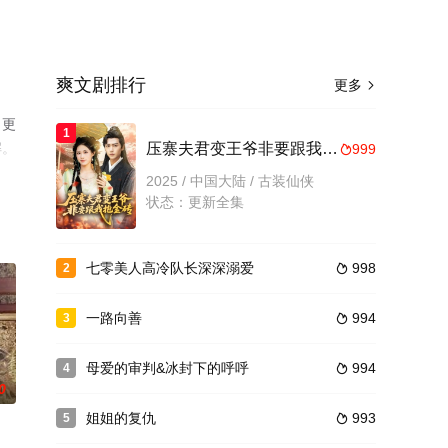
爽文剧排行
更多

（更
1
解。
压寨夫君变王爷非要跟我抱金砖
999

2025 / 中国大陆 / 古装仙侠
状态：更新全集
七零美人高冷队长深深溺爱
998
2

一路向善
994
3

母爱的审判&冰封下的呼呼
994
4

0
姐姐的复仇
993
5
