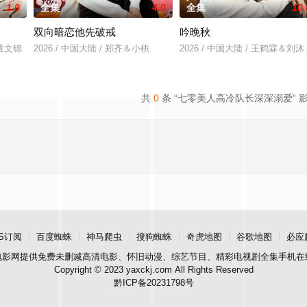
1.0
全集
4.0
全集
10.
双向暗恋他先破戒
吟晚秋
＆董文锦
2026 / 中国大陆 / 郑齐＆小桃
2026 / 中国大陆 / 王鹤霖＆刘
共
0
条 “七零美人高冷队长深深溺爱” 
S订阅
百度蜘蛛
神马爬虫
搜狗蜘蛛
奇虎地图
谷歌地图
必应
电影网
提供免费未删减高清电影、怀旧动漫、综艺节目、精彩电视剧全集手机在
Copyright © 2023 yaxckj.com All Rights Reserved
黔ICP备20231798号