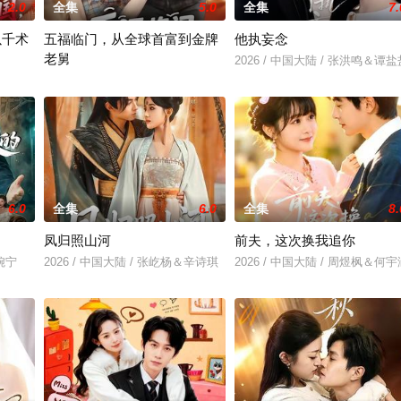
2.0
全集
5.0
全集
7.
以千术
五福临门，从全球首富到金牌
他执妄念
老舅
2026 / 中国大陆 / 张洪鸣＆谭盐
蒲
2026 / 中国大陆 / 龙泽鸣＆张丁蕊
6.0
全集
6.0
全集
8.
凤归照山河
前夫，这次换我追你
乔婉宁
2026 / 中国大陆 / 张屹杨＆辛诗琪
2026 / 中国大陆 / 周煜枫＆何宇