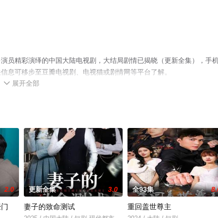
多演员精彩演绎的中国大陆电视剧，大结局剧情已揭晓（更新全集），手
关信息可移步至豆瓣电视剧、电视猫或剧情网等平台了解。
展开全部

2.0
更新全集
3.0
全93集
8.
豪门
妻子的致命测试
重回盖世尊主