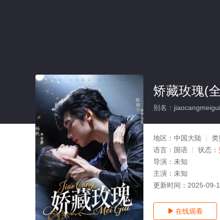
矫藏玫瑰(全
别名：jiaocangmeigu
地区：
中国大陆
类
语言：
国语
状态：
导演：
未知
主演：
未知
更新时间：
2025-09-
在线观看
