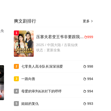
爽文剧排行
更多

机免
1
压寨夫君变王爷非要跟我抱金砖
999

2025 / 中国大陆 / 古装仙侠
状态：更新全集
七零美人高冷队长深深溺爱
998
2

一路向善
994
3

母爱的审判&冰封下的呼呼
994
4

0
姐姐的复仇
993
5
