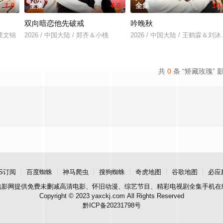
1.0
全集
4.0
全集
10.
双向暗恋他先破戒
吟晚秋
＆董文锦
2026 / 中国大陆 / 郑齐＆小桃
2026 / 中国大陆 / 王鹤霖＆刘
共
0
条 “矫藏玫瑰” 
S订阅
百度蜘蛛
神马爬虫
搜狗蜘蛛
奇虎地图
谷歌地图
必应
电影网
提供免费未删减高清电影、怀旧动漫、综艺节目、精彩电视剧全集手机在
Copyright © 2023 yaxckj.com All Rights Reserved
黔ICP备20231798号