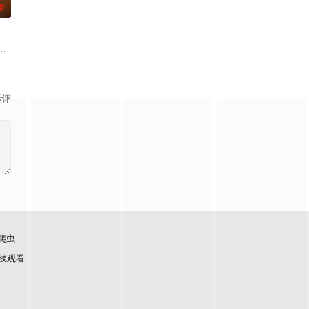
0
沐芸涵
影评
爬虫
线观看