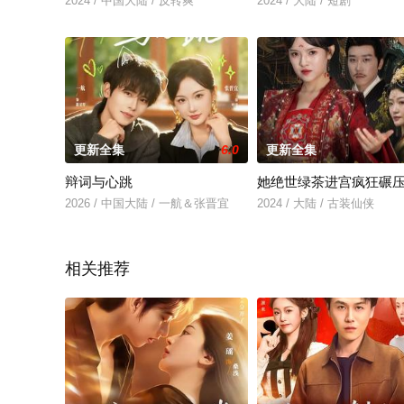
2024 / 中国大陆 / 反转爽
2024 / 大陆 / 短剧
更新全集
6.0
更新全集
辩词与心跳
她绝世绿茶进宫疯狂碾
2026 / 中国大陆 / 一航＆张晋宜
2024 / 大陆 / 古装仙侠
相关推荐