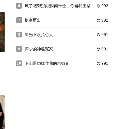
疯了吧!我顶级财阀千金，你当我废柴
992
6

挺身而出
992
7

星光不渡负心人
991
8

0
商少的神秘冤家
991
9

下山退婚拯救我的未婚妻
991
10
