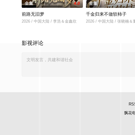
全集
4.0
全集
前路无旧梦
千金归来不做软柿子
2026 / 中国大陆 / 李浩＆金鑫欣
2026 / 中国大陆 / 张晓楠
影视评论
RS
飘花