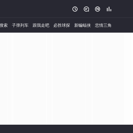




搜索
子弹列车
跟我走吧
必胜球探
新蝙蝠侠
悲情三角