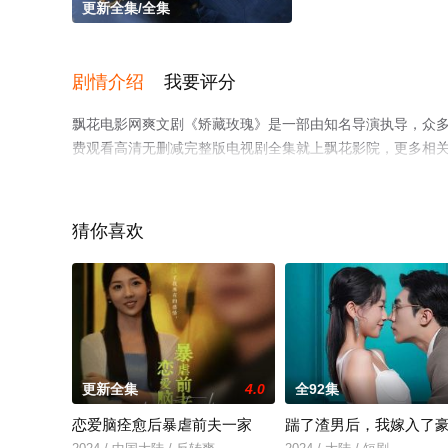
更新全集/全集
剧情介绍
我要评分
飘花电影网爽文剧《矫藏玫瑰》是一部由知名导演执导，众
费观看高清无删减完整版电视剧全集就上飘花影院，更多相
猜你喜欢
更新全集
4.0
全92集
恋爱脑痊愈后暴虐前夫一家
踹了渣男后，我嫁入了