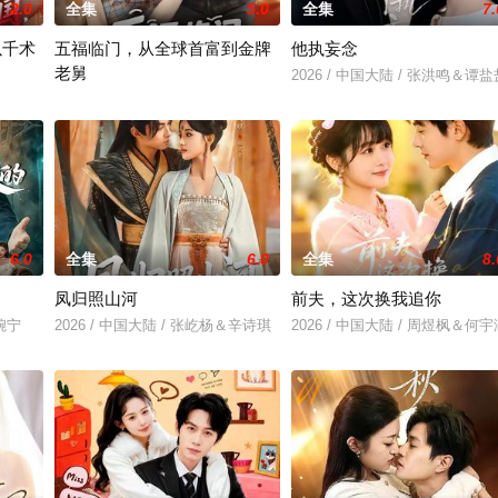
2.0
全集
5.0
全集
7.
以千术
五福临门，从全球首富到金牌
他执妄念
老舅
2026 / 中国大陆 / 张洪鸣＆谭盐
蒲
2026 / 中国大陆 / 龙泽鸣＆张丁蕊
6.0
全集
6.0
全集
8.
凤归照山河
前夫，这次换我追你
乔婉宁
2026 / 中国大陆 / 张屹杨＆辛诗琪
2026 / 中国大陆 / 周煜枫＆何宇