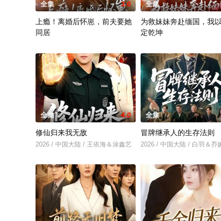
全集
3.0
全集
上瘾！离婚后怀崽，前夫要她
为救妹妹奔赴缅国，我
同居
定乾坤
2026 / 中国大陆 / 闵杰＆姜瑶
2026 / 中国大陆 / 倪楠&大
全集
4.0
全集
修仙归来我无敌
冒牌继承人的生存法则
2026 / 中国大陆 / 王依海＆涂鑫艺
2026 / 中国大陆 / 白羽＆