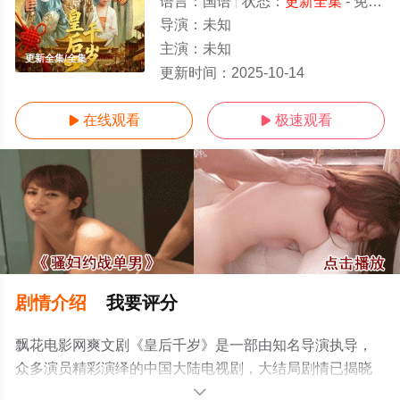
语言：
国语
状态：
更新全集
- 免费在线观看
导演：
未知
主演：
未知
更新全集/全集
更新时间：
2025-10-14
在线观看
极速观看


剧情介绍
我要评分
飘花电影网爽文剧《皇后千岁》是一部由知名导演执导，
众多演员精彩演绎的中国大陆电视剧，大结局剧情已揭晓
（更新全集），手机免费观看高清无删减完整版电视剧全
