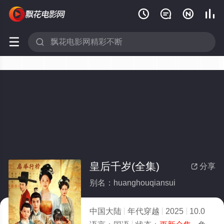






皇后千岁(全集)
分享

别名：huanghouqiansui
中国大陆
年代穿越
2025
10.0