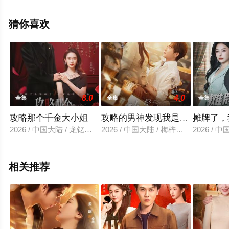
集就上飘花影院，更多相关信息可移步至豆瓣电视剧、电
视猫或剧情网等平台了解。
猜你喜欢
8.0
4.0
全集
全集
全集
攻略那个千金大小姐
攻略的男神发现我是富婆了
摊牌了，
2026 / 中国大陆 / 龙钇辰＆任娄怡
2026 / 中国大陆 / 梅梓睿＆程琳淼
2026 /
相关推荐