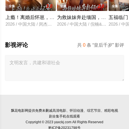
3.0
2.0
全集
全集
全集
上瘾！离婚后怀崽，前夫要她同居
为救妹妹奔赴缅国，我以千术定
五福临门
2026 / 中国大陆 / 闵杰＆姜瑶
2026 / 中国大陆 / 倪楠&大蒲
2026 /
影视评论
共
0
条 “皇后千岁” 影评
飘花电影网
提供免费未删减高清电影、怀旧动漫、综艺节目、精彩电视
剧全集手机在线观看
Copyright © 2023 yaxckj.com All Rights Reserved
黔ICP备20231798号