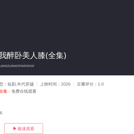
我醉卧美人膝(全集)
wozuiwomeirenxi
型：
短剧,年代穿越
上映时间：
2026
豆瓣评分：
1.0
全集
- 免费在线观看
26
极速观看
