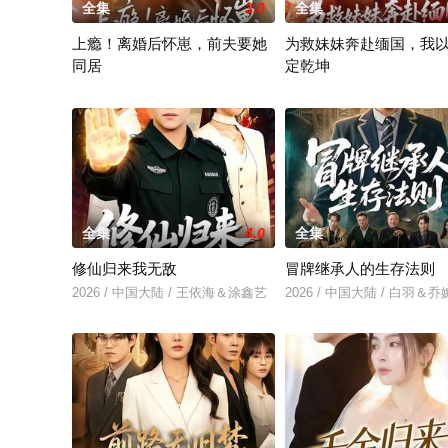
全集
3.0
全集
上瘾！离婚后怀崽，前夫要她
为救妹妹奔赴缅国，我
同居
定乾坤
2026 / 中国大陆 / 闵杰＆姜瑶
2026 / 中国大陆 / 倪楠&大
全集
4.0
全集
修仙归来我无敌
冒牌继承人的生存法则
2026 / 中国大陆 / 王依海＆涂鑫艺
2026 / 中国大陆 / 白羽＆