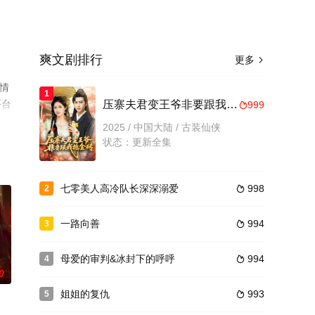
爽文剧排行
更多

情
1
平台
压寨夫君变王爷非要跟我抱金砖
999

2025 / 中国大陆 / 古装仙侠
状态：更新全集
七零美人高冷队长深深溺爱
998
2

一路向善
994
3

母爱的审判&冰封下的呼呼
994
4

0
姐姐的复仇
993
5
