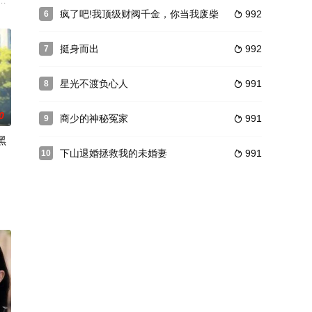
了！ 結婚三年，老公豪门身分曝光，闺蜜这时竟想抢我老公！
疯了吧!我顶级财阀千金，你当我废柴
992
6

挺身而出
992
7

星光不渡负心人
991
8

0
商少的神秘冤家
991
9

黑
下山退婚拯救我的未婚妻
991
10
