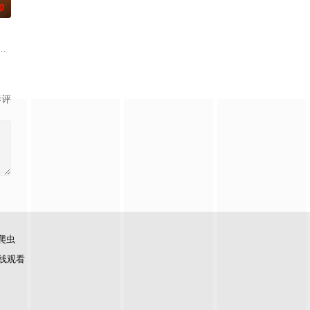
0
沐芸涵
影评
爬虫
线观看