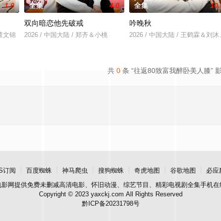
1.0
全集
4.0
全集
10.
双向暗恋他先破戒
吟晚秋
＆董文锦
2026 / 中国大陆 / 郑齐＆小桃
2026 / 中国大陆 / 王鹤霖＆刘
共
0
条 “往返80致富我醉卧美人膝” 
S订阅
百度蜘蛛
神马爬虫
搜狗蜘蛛
奇虎地图
谷歌地图
必应
电影网
提供免费未删减高清电影、怀旧动漫、综艺节目、精彩电视剧全集手机在
Copyright © 2023 yaxckj.com All Rights Reserved
黔ICP备20231798号