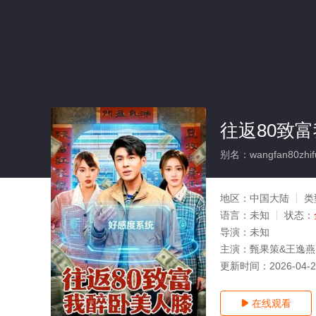
往返80致富
别名：wangfan80zhifu
地区：
中国大陆
类
语言：
未知
状态：
导演：
未知
主演：
甄果策&王逸燕
更新时间：
2026-04-
在线观看
