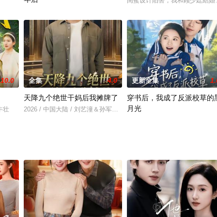
闺蜜设计陷害，我和顾少廷結婚
2024 / 中国大陆 / 年代穿越
10.0
全集
4.0
更新全集
1.
天降九个绝世干妈后我摊牌了
穿书后，我成了反派校草的
月光
＆牛壮
2026 / 中国大陆 / 刘艺潼＆孙军＆王子
2025 / 中国大陆 / 短剧,年代穿越