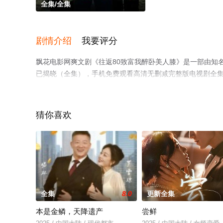
全集/全集
剧情介绍
我要评分
飘花电影网爽文剧《往返80致富我醉卧美人膝》是一部由知
已揭晓（全集），手机免费观看高清无删减完整版电视剧全
了解。
猜你喜欢
全集
8.0
更新全集
本是金鳞，天降遗产
尝鲜