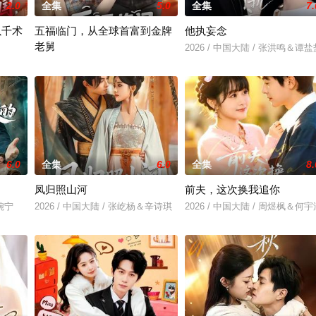
2.0
全集
5.0
全集
7.
以千术
五福临门，从全球首富到金牌
他执妄念
老舅
2026 / 中国大陆 / 张洪鸣＆谭盐
蒲
2026 / 中国大陆 / 龙泽鸣＆张丁蕊
6.0
全集
6.0
全集
8.
凤归照山河
前夫，这次换我追你
乔婉宁
2026 / 中国大陆 / 张屹杨＆辛诗琪
2026 / 中国大陆 / 周煜枫＆何宇