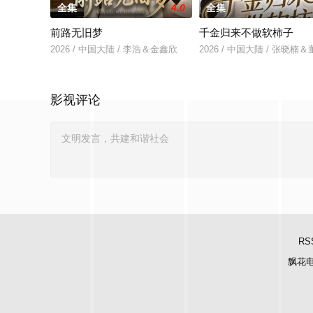
全集
4.0
全集
前路无旧梦
千金归来不做软柿子
2026 / 中国大陆 / 李浩＆金鑫欣
2026 / 中国大陆 / 张晓楠
影视评论
RS
飘花