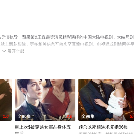
名导演执导，甄果策&王逸燕等演员精彩演绎的中国大陆电视剧，大结局剧
集就上飘花影院，更多相关信息可移步至豆瓣电视剧、电视猫或剧情网等
展开全部

1.0
全80集
8.0
全96集
5.
臣上欢$被穿越女霸占身体五
顾总以死相逼求复婚96集
年后